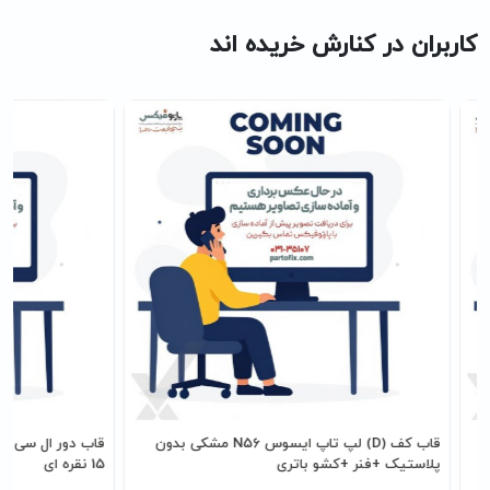
کاربران در کنارش خریده اند
قاب کف (D) لپ تاپ ایسوس N56 مشکی بدون
پلاستيک +فنر +کشو باتری
15 نقره ای