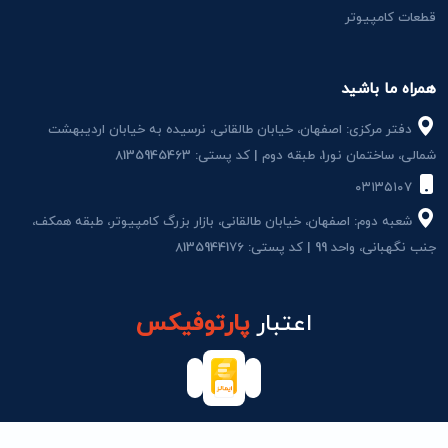
قطعات کامپیوتر
همراه ما باشید
دفتر مرکزی: اصفهان، خیابان طالقانی، نرسیده به خیابان اردیبهشت
شمالی، ساختمان نور1، طبقه دوم | کد پستی: 8135945463
۰۳۱۳۵۱۰۷
شعبه دوم: اصفهان، خیابان طالقانی، بازار بزرگ کامپیوتر، طبقه همکف،
جنب نگهبانی، واحد 99 | کد پستی: 8135944176
اعتبار
پارتوفیکس