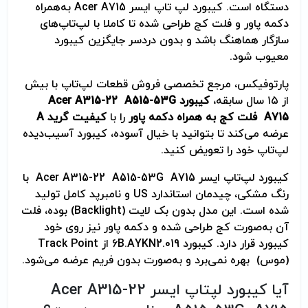
دستگاه است. کیبورد لپ تاپ ایسر Acer A715 به‌همراه
دکمه پاور و فلت کج طراحی شده تا کاملا با لپ‌تاپ‌های
سازگار هماهنگ باشد و بدون دردسر جایگزین کیبورد
معیوب شود.
پارتوفیکس، مرجع تخصصی فروش قطعات لپ‌تاپ با بیش
از ۱۵ سال سابقه،
کیبورد
Acer A315-22 A515-53G
A715
فلت کج به همراه دکمه پاور
را با
کیفیت گرید
A
عرضه می‌کند تا بتوانید با خیال آسوده، کیبورد آسیب‌دیده
لپ‌تاپ خود را تعویض کنید.
کیبورد لپ‌تاپ ایسر Acer A315-22 A515-53G A715 با
رنگ مشکی، چیدمان استاندارد US و نامبرپد کامل تولید
شده است. این مدل بدون بک لایت (Backlight) بوده، فلت
آن به‌صورت کج طراحی شده و دکمه پاور نیز روی خود
کیبورد قرار دارد. کیبورد 6B.AYKN2.019 از Track Point
(موس) بهره نمی‌برد و به‌صورت بدون فریم عرضه می‌شود.
آیا کیبورد لپتاپ ایسر Acer A315-22