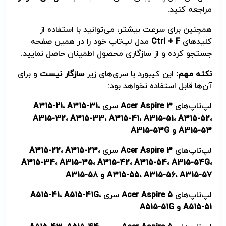
مراجعه کنید.
همچنین برای سرعت بیشتر، می‌توانید با استفاده از
کلیدهای
Ctrl + F
مدل لپ‌تاپ خود را در همین صفحه
جستجو کرده و از سازگاری محصول اطمینان حاصل نمایید.
نکته مهم
:
این کیبورد با سری‌های زیر
سازگار نیست
و برای
آن‌ها قابل استفاده نخواهد بود:
لپ‌تاپ‌های
Acer Aspire 3
سری
،
A315-31
،
A315-21
A315-32
،
A315-33
،
A315-41
،
A315-51
،
A315-52
،
A315-53
و
A315-53G
لپ‌تاپ‌های
Acer Aspire 3
سری
،
A315-23
،
A315-22
A315-34
،
A315-35
،
A315-42
،
A315-54
،
A315-54G
،
A315-57
،
A315-56
،
A315-55
و
A315-58
لپ‌تاپ‌های
Acer Aspire 5
سری
،
A515-41G
،
A515-41
A515-51
و
A515-51G