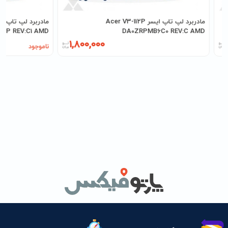
مادربرد لپ تاپ ایسر Acer V3-112P
92P REV:C1 AMD
DA0ZRPMB6C0 REV:C AMD
1,800,000
ناموجود