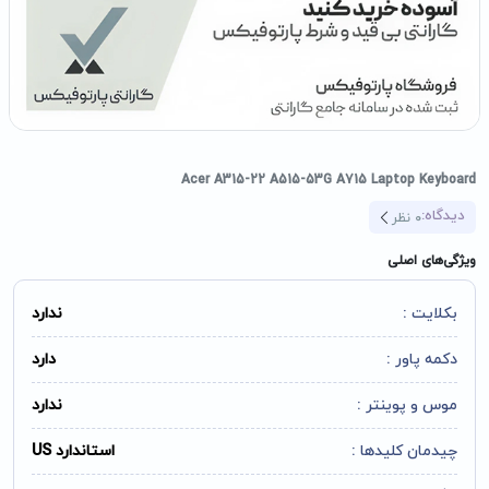
Acer A315-22 A515-53G A715 Laptop Keyboard
دیدگاه:
0
نظر
ویژگی‌های اصلی
بکلایت :
ندارد
دکمه پاور :
دارد
موس و پوینتر :
ندارد
چیدمان کلیدها :
استاندارد US