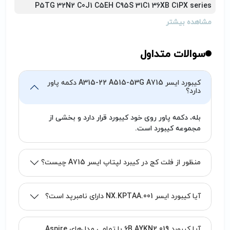
P5TG 32N2 C0J1 C5EH C95S 31C1 36XB C1PX series
مشاهده بیشتر
سوالات متداول
کیبورد ایسر A315-22 A515-53G A715 دکمه پاور
دارد؟
بله، دکمه پاور روی خود کیبورد قرار دارد و بخشی از
مجموعه کیبورد است.
منظور از فلت کج در کیبرد لپتاپ ایسر A715 چیست؟
آیا کیبورد ایسر NX.KPTAA.001 دارای نامبرپد است؟
آیا کیبورد 6B.AYKN2.019 با تمامی مدل‌های Aspire