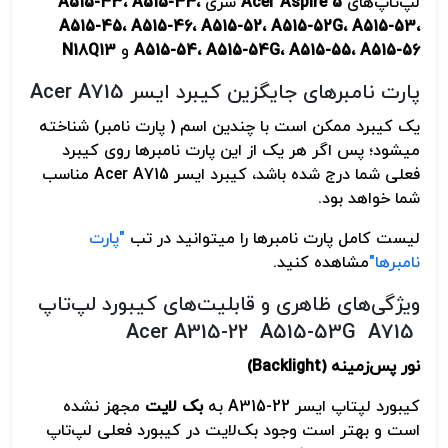
لپ‌تاپ‌های
Acer Aspire 5
سری
،
A515-44
،
A515-43
A515-45
،
A515-46
،
A515-52
،
A515-52G
،
A515-53
،
A515-56
،
A515-55
،
A515-54G
،
A515-54
و
N18Q13
پارت نامبرهای جایگزین کیبرد ایسر Acer A715
یک کیبرد ممکن است با چندین اسم ( پارت نامبر) شناخته
می­شود؛ پس اگر هر یک از این پارت نامبرها روی کیبرد
فعلی شما درج شده باشد، کیبرد ایسر Acer A715 مناسب
شما خواهد بود.
لیست کامل پارت نامبرها را می­توانید در تب
"پارت
نامبرها"
مشاهده کنید.
ویژگی‌های ظاهری و قابلیت‌های کیبورد لپ‌تاپ
Acer A315-22 A515-53G A715
نور پس‌زمینه
(Backlight)
کیبورد لپتاپ ایسر A315-22 به
بک لایت
مجهز نشده
است و بهتر است وجود بک‌لایت در کیبورد فعلی لپ‌تاپ