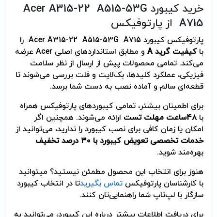
خرید کیبورد Acer A315-22 A515-53G
A715 از پارتوفیکس
پارتوفیکس کیبورد Acer A315-22 A515-53G A715 را
با
کیفیت گرید
A
و مطابق استانداردهای اصلی Acer عرضه
می‌کند. تمامی محصولات پیش از ارسال از نظر سلامت
فیزیکی، عملکرد کلیدها، بک‌لایت و فلت بررسی می‌شوند تا
قطعه‌ای سالم و آماده نصب به دست شما برسد.
برای اطمینان بیشتر، تمامی کیبوردهای پارتوفیکس همراه
با
۴۸
ساعت مهلت تست
ارائه می‌شوند. همچنین اگر
امکان یا زمان کافی برای نصب کیبورد را ندارید، می‌توانید از
خدمات تخصصی تعویض کیبورد با
۳۰
درصد تخفیف
بهره‌مند شوید.
هنوز برای انتخاب این محصول مطمئن نیستید؟ می­توانید
با کارشناسان پارتوفیکس
تماس بگیرید
تا در انتخاب کیبورد
سازگار با لپ‌تاپ شما راهنمایی‌تان کنند.
برای دریافت اطلاعات بیشتر درباره این کیبورد، می‌توانید به