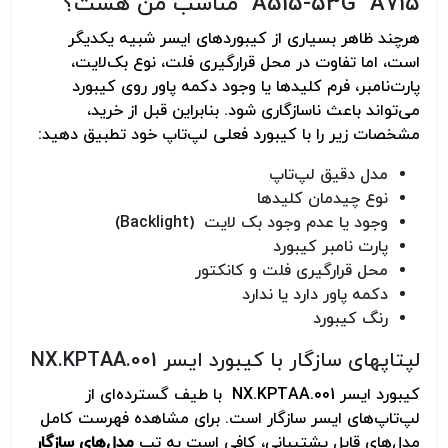
A515-53G A715 مناسب من هست؟
هرچند ظاهر بسیاری از کیبوردهای ایسر شبیه یکدیگر
است، اما تفاوت در محل قرارگیری فلت، نوع بک‌لایت،
پارت‌نامبر، فرم کلیدها یا وجود دکمه پاور روی کیبورد
می‌تواند باعث ناسازگاری شود. بنابراین قبل از خرید،
مشخصات زیر را با کیبورد فعلی لپ‌تاپ خود تطبیق دهید:
مدل دقیق لپ‌تاپ
نوع چیدمان کلیدها
وجود یا عدم وجود بک لایت (Backlight)
پارت نامبر کیبورد
محل قرارگیری فلت و کانکتور
دکمه پاور دارد یا ندارد
رنگ کیبورد
لپتاپهای سازگار با کیبورد ایسر NX.KPTAA.001
کیبورد ایسر NX.KPTAA.001 با طیف گسترده‌ای از
لپ‌تاپ‌های ایسر سازگار است. برای مشاهده فهرست کامل
مدل‌های قابل پشتیبانی، کافی است به تب
مدل‌های سازگار