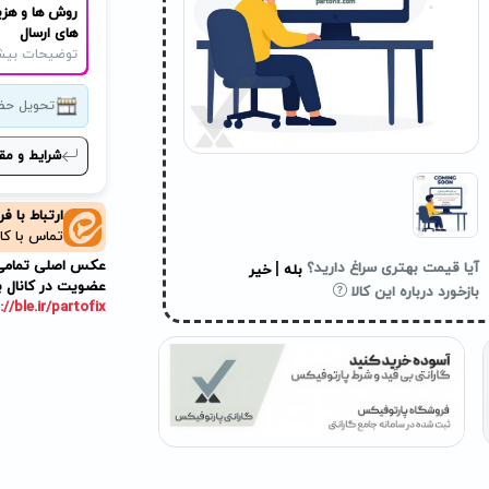
روش ها و هزی
های ارسال
توضیحات بیش
تحویل حض
شرایط و مق
ارتباط با ف
تماس با کا
عکس اصلی تمامی م
|
آیا قیمت بهتری سراغ دارید؟
بله
خیر
عضویت در کانال ب
بازخورد درباره این کالا
://ble.ir/partofix