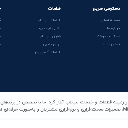
دسترسی سریع
قطعات
خ
صفحه اصلی
قطعات لپ تاپ
گ
درباره ما
باتری لپ تاپ
ت
همه محصولات
شارژر لپ تاپ
ت
تماس با ما
لوازم جانبی
ت
قطعات کامپیوتر
Lenovo، HP، Acer، Dell، Apple، MSI و Microsoft Surface، تعمیرات سخت‌افزاری و نرم‌افزاری مشتریان را به‌صورت حرفه‌ای
ری، شارژر، کیبورد و سایر قطعات کلیدی لپ‌تاپ، همه با بالاترین استا
د و تخصص در یک نام خلاصه می‌شود.