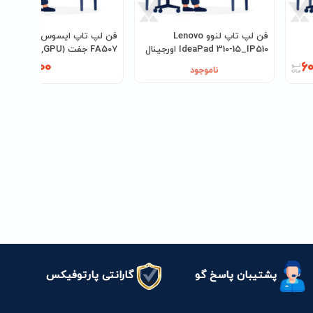
فن لپ تاپ لنوو Lenovo
فن لپ تاپ ایسوس FX507-
IdeaPad 310-15_IP510 اورجینال
FA507 جفت (CPU,GPU)
2,400,000
60
ناموجود
پشتیبان پاسخ گو
گارانتی پارتوفیکس