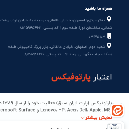
همراه ما باشید
دفتر مرکزی: اصفهان، خیابان طالقانی، نرسیده به خیابان اردیبهشت
شمالی، ساختمان نور1، طبقه دوم | کد پستی: 8135945463
۰۳۱۳۵۱۰۷
شعبه دوم: اصفهان، خیابان طالقانی، بازار بزرگ کامپیوتر، طبقه
همکف، جنب نگهبانی، واحد 99 | کد پستی: 8135944176
اعتبار
پارتوفیکس
می‌دهیم. از تامین قطعات اورجینال تا تعمیرات مادربرد، بات
نمایش بیشتر
جهانی انجام می‌شود. پارتوفیکس؛ جایی که کیفیت، اعتما