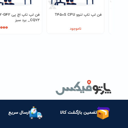
اچ پی K52 LED
فن لپ تاپ لنوو T450S CPU
فن لپ تاپ اچ پی 
_CQ72 برد سبز
,000
600,0
ناموجود
تضمین بازگشت کالا
ارسال سریع