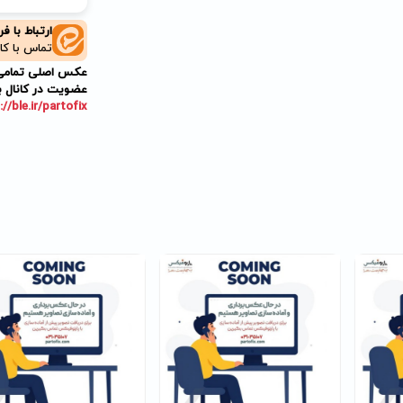
ارتباط با ف
تماس با کا
عکس اصلی تمامی م
عضویت در کانال ب
://ble.ir/partofix