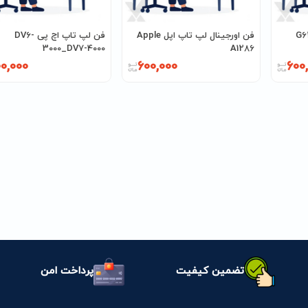
G62-G42
فن اورجینال لپ تاپ اپل Apple
فن لپ تاپ اچ پی DV6-
3000_DV7-4000
A1286
0,000
600,000
600
تضمین کیفیت
پرداخت امن