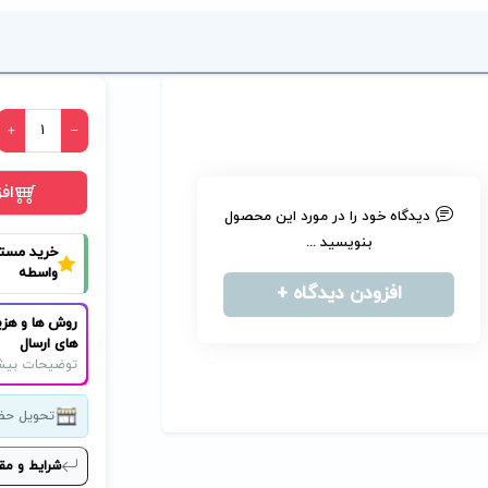
اف
دیدگاه خود را در مورد این محصول
بنویسید ...
خرید مست
واسطه
افزودن دیدگاه +
روش ها و هزی
های ارسال
توضیحات بیش
تحویل حض
شرایط و مق