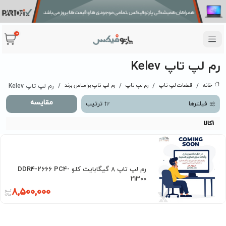
0
رم لپ تاپ Kelev
خانه
قطعات لپ تاپ
رم لپ تاپ
رم لپ تاپ براساس برند
رم لپ تاپ Kelev
مقایسه
فیلترها
ترتیب
1
کالا
رم لپ تاپ 8 گیگابایت کلو DDR4-2666 PC4-
21300
8,500,000