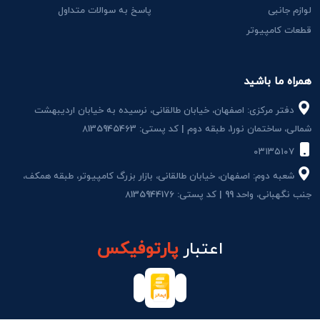
لوازم جانبی
پاسخ به سوالات متداول
قطعات کامپیوتر
همراه ما باشید
دفتر مرکزی: اصفهان، خیابان طالقانی، نرسیده به خیابان اردیبهشت
شمالی، ساختمان نور1، طبقه دوم | کد پستی: 8135945463
۰۳۱۳۵۱۰۷
شعبه دوم: اصفهان، خیابان طالقانی، بازار بزرگ کامپیوتر، طبقه همکف،
جنب نگهبانی، واحد 99 | کد پستی: 8135944176
اعتبار
پارتوفیکس