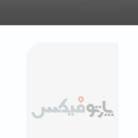
لورم ایپسوم
خانه
گالری
لورم ایپسوم