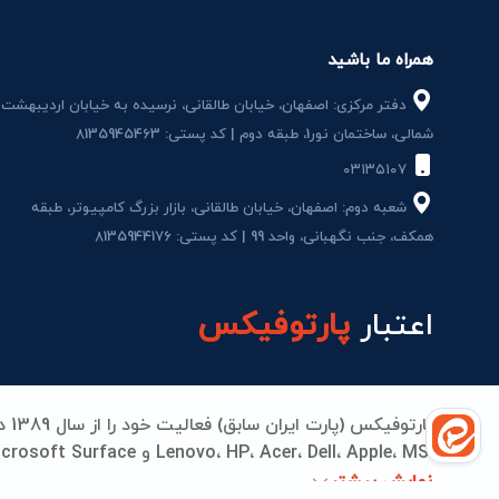
همراه ما باشید
دفتر مرکزی: اصفهان، خیابان طالقانی، نرسیده به خیابان اردیبهشت
شمالی، ساختمان نور1، طبقه دوم | کد پستی: 8135945463
۰۳۱۳۵۱۰۷
شعبه دوم: اصفهان، خیابان طالقانی، بازار بزرگ کامپیوتر، طبقه
همکف، جنب نگهبانی، واحد 99 | کد پستی: 8135944176
اعتبار
پارتوفیکس
می‌دهیم. از تامین قطعات اورجینال تا تعمیرات مادربرد، بات
نمایش بیشتر