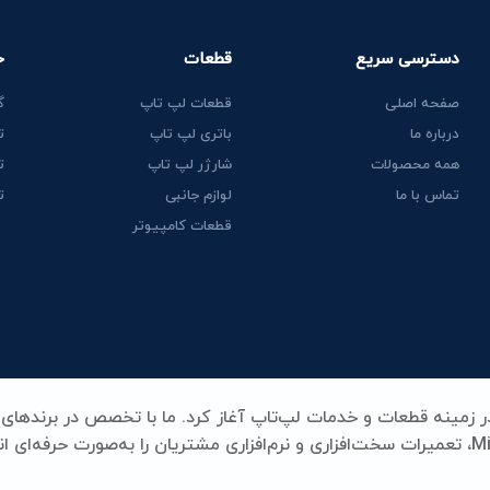
دسترسی سریع
قطعات
خ
صفحه اصلی
قطعات لپ تاپ
گ
درباره ما
باتری لپ تاپ
ت
همه محصولات
شارژر لپ تاپ
ت
تماس با ما
لوازم جانبی
ت
قطعات کامپیوتر
Lenovo، HP، Acer، Dell، Apple، MSI و Microsoft Surface، تعمیرات سخت‌افزاری و نرم‌افزاری مشتریان را به‌صورت حرفه‌ای
ری، شارژر، کیبورد و سایر قطعات کلیدی لپ‌تاپ، همه با بالاترین استا