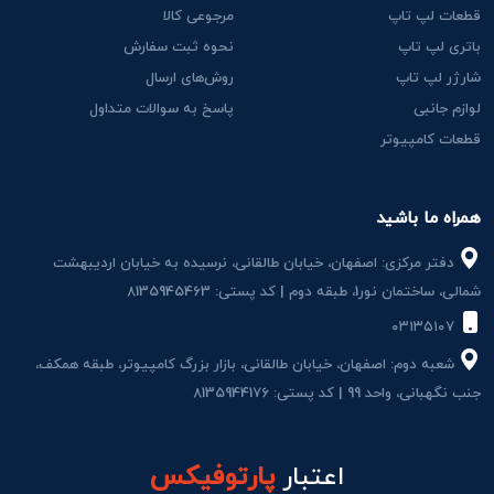
قطعات لپ تاپ
مرجوعی کالا
باتری لپ تاپ
نحوه ثبت سفارش
شارژر لپ تاپ
روش‌های ارسال
لوازم جانبی
پاسخ به سوالات متداول
قطعات کامپیوتر
همراه ما باشید
دفتر مرکزی: اصفهان، خیابان طالقانی، نرسیده به خیابان اردیبهشت
شمالی، ساختمان نور1، طبقه دوم | کد پستی: 8135945463
۰۳۱۳۵۱۰۷
شعبه دوم: اصفهان، خیابان طالقانی، بازار بزرگ کامپیوتر، طبقه همکف،
جنب نگهبانی، واحد 99 | کد پستی: 8135944176
اعتبار
پارتوفیکس