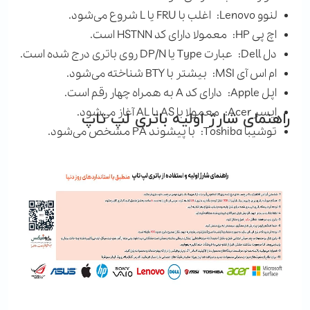
لنوو Lenovo: اغلب با
FRU
یا
L
شروع می‌شود.
اچ پی HP:
معمولا دارای کد
HSTNN
است.
دل Dell:
عبارت
Type
یا
DP/N
روی باتری درج شده است.
ام اس آی MSI:
بیشتر با
BTY
شناخته می‌شود.
اپل Apple:
دارای کد
A
به همراه چهار رقم است.
ایسر Acer:
معمولا با
AS
یا
AL
آغاز می‌شود.
راهنمای شارژ اولیه باتری لپ تاپ
توشیبا Toshiba: با پیشوند
PA
مشخص می‌شود.
دارای کد
BPS
است.
سونی Sony: