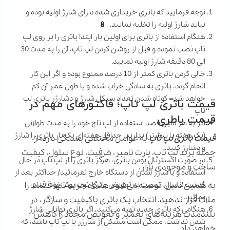
توجه فرمایید که باتری خریداری شده دارای شارژ اولیه بوده و
نباید شارژ اولیه را تخلیه نمایید. 🔋
هنگام استفاده از باتری برای اولین بار ابتدا باتری را بر روی لپ
تاپ نصب نموده و قبل از روشن کردن لپ تاپ، آن را به مدت 30
الی 80 دقیقه شارژ اولیه نمایید.
خالی کردن باتری کمتر از 10 درصد ممنوع بوده و اگر این کار
انجام گردد، باتری به سادگی خراب شده و یا طول عمر آن کم
خواهد شد= کوتاه شدن تعداد سیکل شارژ و دشارژر باتری لپ
قیمت باتری لپ تاپ؛ فاکتورهای مهم در
تاپ
قیمت باطری
اگر به هر دلیل قصد استفاده از لپ تاچ خود را به مدت طولانی
(یک هفته یا بیشتر) ندارید، حداقل هفته‌ای یک بار باتری را شارژ
قیمت باتری لپ تاپ
به عوامل مختلفی بستگی دارد؛ از
و دشارژ کنید.
جمله برند لپ تاپ، پارت نامبر، ظرفیت، نوع سلول، کیفیت
در صورت اکسترنال بودن باتری، هرگز باتری را از لپ تاپ در حال
ساخت و موجودی بازار.
استفاده و یا شارژ شدن از دستگاه خارج نفرمائید/ حداکثر بعد از
گذشت 2 سال، نسبت به تعویض باتری نوت بوک خود اقدام
به همین دلیل، توصیه می‌شود هنگام خرید تنها قیمت را
نمائید.
ملاک قرار ندهید. انتخاب یک باتری باکیفیت و سازگار، در
هنگامی که باتری جدید تهیه می‌کنید، اگر باتری توانایی شارژ
بلندمدت هزینه‌های تعمیر و تعویض مجدد را کاهش
شدن نداشت، ممکن است مشکل از شارژر یا لپ تاپ باشد، که
خواهد داد.