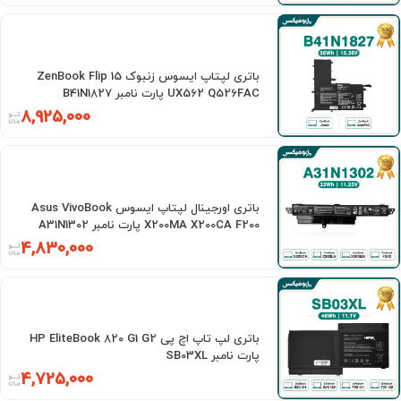
باتری لپتاپ ایسوس زنبوک ZenBook Flip 15
UX562 Q526FAC پارت نامبر B41N1827
8,925,000
باتری اورجینال لپتاپ ایسوس Asus VivoBook
X200MA X200CA F200 پارت نامبر A31N1302
4,830,000
باتری لپ تاپ اچ پی HP EliteBook 820 G1 G2
پارت نامبر SB03XL
4,725,000