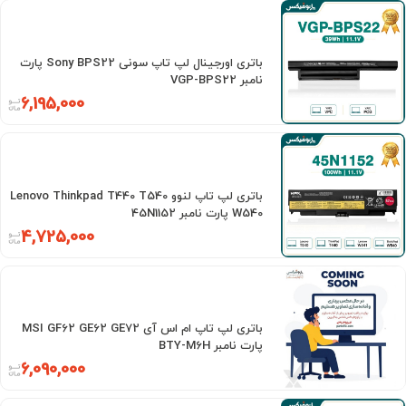
باتری اورجینال لپ تاپ سونی Sony BPS22 پارت
نامبر VGP-BPS22
6,195,000
باتری لپ تاپ لنوو Lenovo Thinkpad T440 T540
W540 پارت نامبر 45N1152
4,725,000
باتری لپ تاپ ام اس آی MSI GF62 GE62 GE72
پارت نامبر BTY-M6H
6,090,000