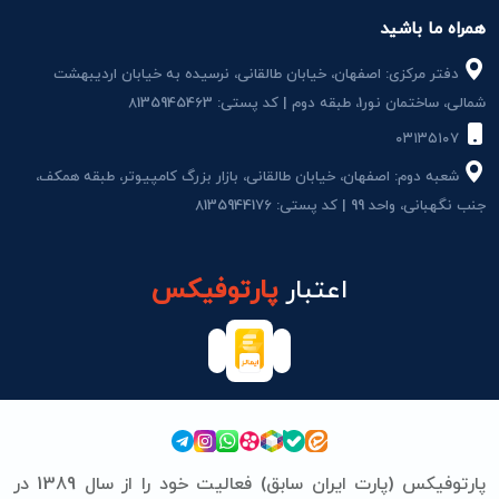
همراه ما باشید
دفتر مرکزی: اصفهان، خیابان طالقانی، نرسیده به خیابان اردیبهشت
شمالی، ساختمان نور1، طبقه دوم | کد پستی: 8135945463
۰۳۱۳۵۱۰۷
شعبه دوم: اصفهان، خیابان طالقانی، بازار بزرگ کامپیوتر، طبقه همکف،
جنب نگهبانی، واحد 99 | کد پستی: 8135944176
اعتبار
پارتوفیکس
پارتوفیکس (پارت ایران سابق) فعالیت خود را از سال 1389 در