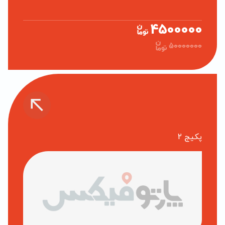
4500000
50000000
پکیج 2