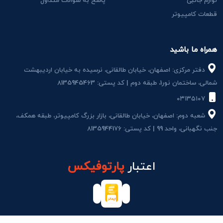
لوازم جانبی
پاسخ به سوالات متداول
قطعات کامپیوتر
همراه ما باشید
دفتر مرکزی: اصفهان، خیابان طالقانی، نرسیده به خیابان اردیبهشت
شمالی، ساختمان نور1، طبقه دوم | کد پستی: 8135945463
۰۳۱۳۵۱۰۷
شعبه دوم: اصفهان، خیابان طالقانی، بازار بزرگ کامپیوتر، طبقه همکف،
جنب نگهبانی، واحد 99 | کد پستی: 8135944176
اعتبار
پارتوفیکس