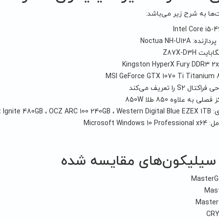
ها به شرح زیر می‌باشد:
Intel Core i5-
: Noctua NH-U12A
ت Z87X-D3H
Kingston HyperX Fury DDR3 2
 S2 را تعریف می‌کند
ی به علاوه 850 طلا 850W
Patriot Ignite 4
Microsoft Win
سیلیکون‌های مقایسه شده
MasterGe
Mast
Master
CRY