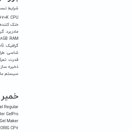
شرایط تست‌
4670K :CPU
خنک کننده پردازنده
مادربرد: گیگابای
x8GB :RAM
گرافیک: MSI GeForce GTX 1070 Ti Titanium 8G
شاسی: طراحی فراکتال
قدرت: تمرکز فصل
ذخیره سازی: 80GB ، OCZ ARC 100 240GB ، Western Digital Blue EZEX 1TB
سیستم عامل: dows 10 Professional x64
خمیر 
l Regular
er GelPro
Gel Maker
ORIG CP7