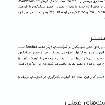
K 11 است. انتقال گرمای MasterGel Pro
همان حجم ارائه شده با عنوان بهترین خمیر سیلیکون را خواهند
داشت. با انجام محاسبات سریع، می‌توانیم تعیین کنیم که تقریبا 3.9 گرم در هر لوله Maker و Pro و 3.75 گرم در لوله Regular وجود دارد. در غیر این
مستر
نکته جالب دیگر در مورد مجموعه جدید مستر ژل، خود سرنگ‌ها است. در حالی که اپلیکاتورهای خمیر سیلیکون از شرکت‌های دیگر مانند Noctua اغلب
ین ساختار به کاربران اجازه می‌دهد تا برخی از خمیر سیلیکون
 محسوب می شود زیرا کارآمد بوده و با يک ضربه کوچک، گوپ را
 مهر و موم و تمیز بماند. تاکید می‌شود که این نوآوری، ایده
 مستر کولر این است که قابلیت بکارگیری در محل‌های ظریف را
ست‌های عملی