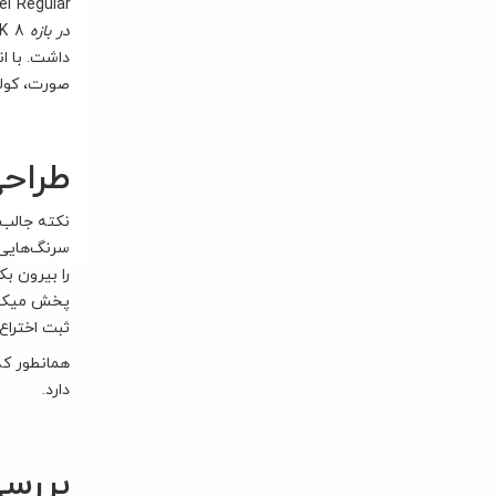
MasterGel Regular دارای هدایت حرارتی W / M * K 5 می‌ب
در بازه W/M
صورت، کولر
طراح
سرنگ‌هایی 
را بیرون ب
پخش ميکند.
ثبت اختراع
همانطور که
دارد.
بررسی