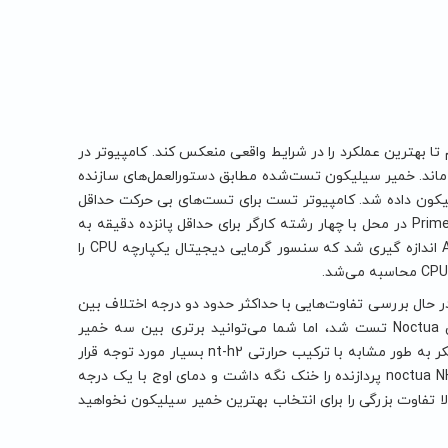
تا بهترین عملکرد را در شرایط واقعی منعکس کند. کامپیوتر در
ها با دمای محیط حدود 26 درجه سانتیگراد باقی ماند. خمیر سیلیکون تست‌شده مطابق دستورالعمل‌های سازنده
یکون داده شد. کامپیوتر تست برای تست‌های بی حرکت حداقل
یک ساعت روشن و بی حرکت بود. نتایج بار cpu بالا با استفاده از تست ffts بزرگ Prime95 در محل با چهار رشته کارگر برای حداقل پانزده دقیقه به
دست آمد و زمانی که دما پایدار بود ثبت شد. نتایج دما برای هر خنک کننده با AIDA64 اندازه گیری شد که سنسور گرمایی دیجیتال یکپارچه CPU را
ر حال بررسی تفاوت‌هایی با حداکثر حدود دو درجه اختلاف بین
نتیجه های آزمایش شده هستیم. این در یک روز گرم تر در مقایسه با نتایج اصلی Noctua تست شد، اما شما می‌توانید برتری بین سه خمیر
سیلیکون اصلی خنک کننده را ببینید. علاوه بر این، ما می‌توانیم ببینیم که مسترژل میکر به طور مشابه با ترکیب حرارتی nt-h2 بسیار مورد توجه قرار
می‌گیرد که به خودی خود در درجه اهمیت بالایی قرار دارد. در عملکرد بالاتر بار، noctua NH-U12A پردازنده را خنک نگه داشت و دمای اوج با یک درجه
ا تفاوت بزرگی را برای انتخاب بهترین خمیر سیلیکون نخواهید