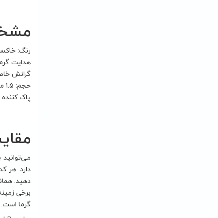
مشخصات 
رنگ: خاکس
هدایت گرما: (-K) 11
گرانش خاص: ( (25°C) 2.6
حجم: 1.5 میلی لیتر
پاک کننده چ
مقایس
می‌توانید 
دارد. هر ک
دهید. همان
برخی زمینه‌
گرما است. 