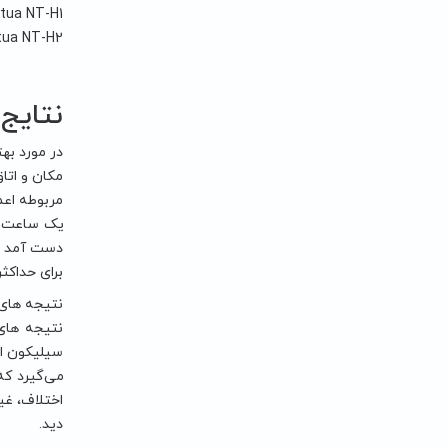
tua NT-H1
tua NT-H2
نتایج
در مورد به
مربوطه اعم
برای حداکثر د
نتیجه های 
اختلاف، غی
دید.