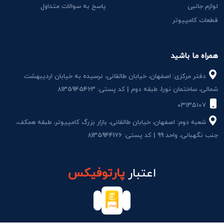
لوازم جانبی
پاسخ به سوالات متداول
قطعات کامپیوتر
همراه ما باشید
دفتر مرکزی: اصفهان، خیابان طالقانی، نرسیده به خیابان اردیبهشت
شمالی، ساختمان نور1، طبقه دوم | کد پستی: 8135945463
۰۳۱۳۵۱۰۷
شعبه دوم: اصفهان، خیابان طالقانی، بازار بزرگ کامپیوتر، طبقه همکف،
جنب نگهبانی، واحد 99 | کد پستی: 8135944176
اعتبار
پارتوفیکس