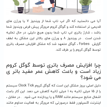
آیا می دانستید که اگر لپ تاپ شما از ویندوز 7 یا ورژن های
قدیمی تر استفاده کند و گوگل کروم مرورگر پیش فرض ویندوز شما
باشد ، شارژ باتری لپ تاپ شما بدون هیچ دلیلی در حال تخلیه
شدن است . در ویندوز 8 و ورژن های بالاتر این مشکل به لطف
گزارش Forbes ، گوگل متعهد شد که مشکل افزایش مصرف باتری
توسط گوگل کروم را بر طرف کند.
چرا افزایش مصرف باتری توسط گوگل کروم
زیاد است و باعث کاهش عمر مفید باتر ی
می شود؟
دلیل اصلی بروز مشکل این است که گوگل کروم Clock Tick سیستم
را از 15 میلی ثانیه به 1 میلی ثانیه کاهش می دهد. این کار باعث
اشغال منابع سیستم مانند RAM و یا پردازنده می شود. . در مقابل ،
اینترنت اکسپلورر فقط درصورتی که مرورگر به فعالیت مداوم مانند