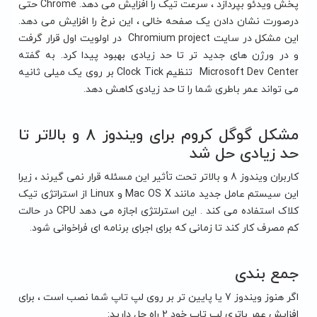
پخش ویدئو بپردازد ، سرعت تیک را افزایش می دهد. Chrome حتی
درصورت نشان دادن یک صفحه خالی ، این نرخ را افزایش می دهد.
این مشکل در سایت Chromium project در اولویت اول قرار گرفت
و در ورژن های جدید تر تا حد زیادی بهبود پیدا کرد. به گفته
Microsoft Dev Center تنظیم Clock Tick بر روی یک میلی ثانیه
می تواند عمر باطری شما را تا حد زیادی کاهش دهد.
مشکل گوگل کروم برای ویندوز 8 و بالاتر تا
حد زیادی حل شد
کاربران ویندوز 8 و بالاتر تحت تأثیر این مسئله قرار نمی گیرند ، زیرا
این سیستم عامل جدید مانند Mac OS X و Linux از استراتژی تیک
کلاک استفاده می کند . این استرلتژی اجازه می دهد CPU در حالت
کم مصرف کار کند تا زمانی که برای اجرای برنامه ای فراخوانی شود.
جمع بندی
اگر هنوز ویندوز 7 یا پایین تر بر روی لپ تاپ شما نصب است ، برای
افزایش عمر باتری لپ تاپ خود 2 راه حل دارید: