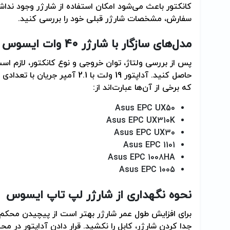
کانکتور باعث می‌شود امکان استفاده از شارژر وجود نداش
سفارش، مشخصات شارژر قبلی خود را بررسی کنید
.
مدل‌های سازگار با شارژر 40 وات ایسوس
پس از بررسی ولتاژ، توان خروجی و نوع کانکتور، لازم اس
حاصل کنید. آداپتور 19 ولت با 2.1 آمپر جریان با تعدادی از مدل‌های سری
که برخی از آن‌ها عبارت‌اند از
:
Asus EPC UX50
Asus EPC UX310K
Asus EPC UX30
Asus EPC 1101
Asus EPC 1008HA
Asus EPC 1005
نحوه نگهداری از شارژر لپ تاپ ایسوس
برای افزایش طول عمر شارژر بهتر است از پیچیدن محکم ک
جدا کردن شارژر، کابل را نکشید. قرار دادن آداپتور در مح