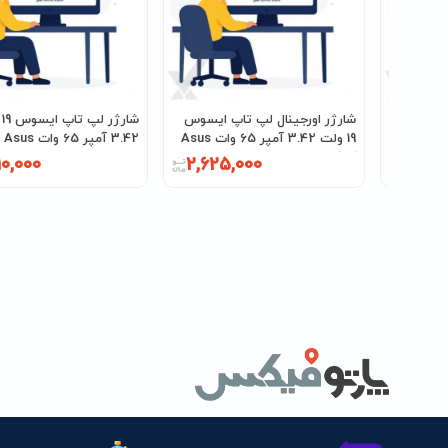
پ ایسوس
شارژر اورجینال لپ تاپ ایسوس
شا
20 ولت 12 آمپر 240 وات Asus
19 ولت 3.42 آمپر 65 وات Asus
.42
کانکتور یونیورسال
WIDE PIN
10,000
2,625,000