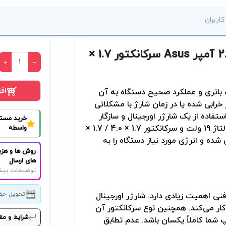
کاربران
Asus
سرکانکتور 1.7 ×
اف
باتری و عملکرد صحیح دستگاه به آن
ابی شده یا در زمان شارژ با مشکلاتی
فاده از یک شارژر اورجینال و سازگار
خرید مست
می‌تواند بهترین راه‌حل باشد. شارژر اورجینال ایسوس با ولتاژ 19 ولت و سرکانکتور 1.7 × 4.0 / 1.7 ×
واسطه
شده و انرژی مورد نیاز دستگاه را به
روش ها و هزی
های ارسال
توضیحات بیش
تحویل حض
ی اهمیت زیادی دارد. شارژر اورجینال
خروجی 40 وات بوده و با ولتاژ 19 ولت کار می‌کند. همچنین نوع سرکانکتور آن
شرایط و مق
شارژ لپ تاپ شما کاملاً یکسان باشد. عدم تطابق