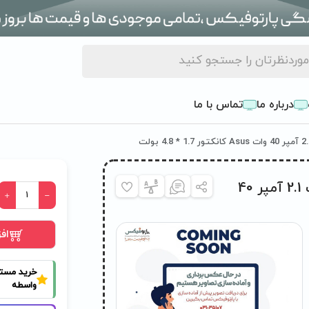
درباره ما
تماس با ما
شارژر اورجینال لپ تاپ ایسوس 19 ولت 2.1 آمپر 40
اف
خرید مست
واسطه