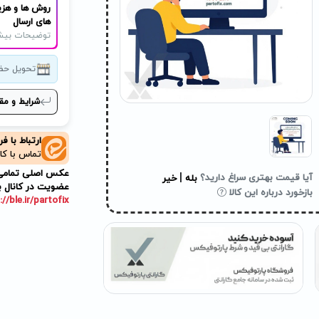
روش ها و هزی
های ارسال
توضیحات بیش
تحویل حض
شرایط و مق
ارتباط با ف
تماس با کا
عکس اصلی تمامی م
|
آیا قیمت بهتری سراغ دارید؟
بله
خیر
عضویت در کانال ب
بازخورد درباره این کالا
://ble.ir/partofix