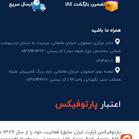
تضمین بازگشت کالا
ارسال سریع
همراه ما باشید
دفتر مرکزی: اصفهان، خیابان طالقانی، نرسیده به خیابان اردیبهشت
شمالی، ساختمان نور1، طبقه دوم | کد پستی: 8135945463
۰۳۱۳۵۱۰۷
شعبه دوم: اصفهان، خیابان طالقانی، بازار بزرگ کامپیوتر، طبقه
همکف، جنب نگهبانی، واحد 99 | کد پستی: 8135944176
اعتبار
پارتوفیکس