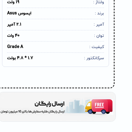
ولتاژ :
19 ولت
برند :
ایسوس Asus
آمپر :
2.1 آمپر
توان :
40 وات
کیفیت :
Grade A
سرکانکتور :
1.7 * 4.8 بولت