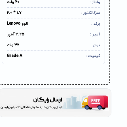
ولتاژ :
20 ولت
سرکانکتور :
1.7 * 4.0
برند :
لنوو Lenovo
آمپر :
3.25 آمپر
توان :
36 وات
کیفیت :
Grade A