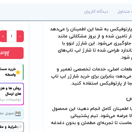
 متداول
دیدگاه کاربران
پارتوفیکس به شما این اطمینان را می‌دهد
ر تامین شده و از بروز مشکلاتی مانند
لوگیری می‌شود. این شارژر لنوو با
فنی استاندارد طراحی شده تا شارژ لپ تاپ‌های
اف
و قطعات اصلی، خدمات تخصصی تعمیر و
خرید مست
واسطه
‌دهد؛ بنابراین برای خرید شارژر لپ تاپ
ا از پارتوفیکس استفاده کنید.
روش ها و هزی
های ارسال
س
توضیحات بیش
تاپ لنوو 20 ولت 3.25 آمپر 36 وات را با اطمینان کامل انجام دهید؛ این محصول
تحویل حض
 عرضه می‌شود. تیم پشتیبانی
شماست تا تجربه‌ای مطمئن و بدون دغدغه
شرایط و مق