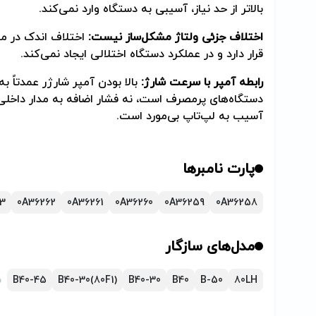
بالاتر از حد نیاز، آسیبی به دستگاه وارد نمی‌کند.
اختلاف جزئی ولتاژ مشکل‌ساز نیست:
اختلاف اندک در مح
قرار دارد و در عملکرد دستگاه اختلالی ایجاد نمی‌کند.
رابطه آمپر با سرعت شارژ:
بالا بودن آمپر شارژر عمدتاً به
دستگاه‌های پرمصرف است، نه فشار اضافه به مدار داخلی 
آسیب به لپ‌تاپ بی‌مورد است.
پارت نامبرها
3
0A36262
0A36261
0A36260
0A36259
0A36258
مدل‌های سازگار
80LH
B-50
B40
B40-30
B40-30(80F1)
B40-45
م