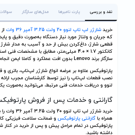
نقد و بررسی
پارت نامبرها
مدل‌های سازگار
سوالات
خرید
شارژر لپ تاپ لنوو 20 ولت 3.25 آمپر 36 وات
از 
که جریان و ولتاژ مورد نیاز دستگاه به‌صورت دقیق و پایدا
قطعی شارژ، داغ‌کردن بیش از حد و آسیب به مدار شارژ ج
کانکتور 1.7 × 4.0 میلی‌متر، مطابق با مشخصات 
سازگار برند Lenovo بدون افت عملکرد و کاملا ایمن انجام شود.
پارتوفیکس علاوه بر عرضه انواع شارژر لپ‌تاپ، باتری 
نصب قطعات لپ‌تاپ را نیز توسط کارشناسان مجرب ارائه می
لنوو و دریافت خدمات فنی مرتبط، می‌توانید به‌صورت یکج
گارانتی و خدمات پس از فروش پارتوفیک
خرید شارژر لپ 
همراه با
گارانتی پارتوفیکس
و ضمانت سلامت فیزیکی کالا
پارتوفیکس در تمام مراحل پیش و پس از خرید در کنار 
داشته باشید.