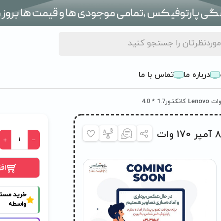
درباره ما
تماس با ما
شارژر اورجینال لپ تاپ لنوو 20 ولت 8.5 آمپر 170 وات
اف
خرید مست
واسطه