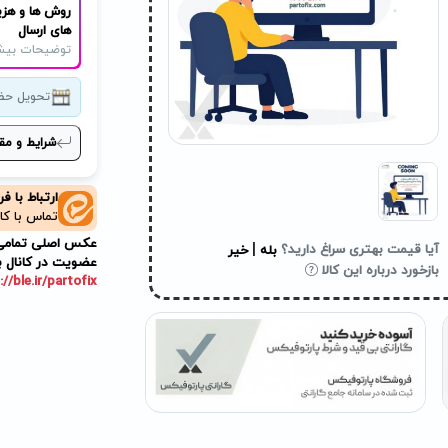
روش ها و هزی
های ارسال
توضیحات بیش
تحویل حض
شرایط و مق
ارتباط با ف
تماس با کا
عکس اصلی تمامی م
|
آیا قیمت بهتری سراغ دارید؟
بله
خیر
عضویت در کانال ب
بازخورد درباره این کالا
://ble.ir/partofix