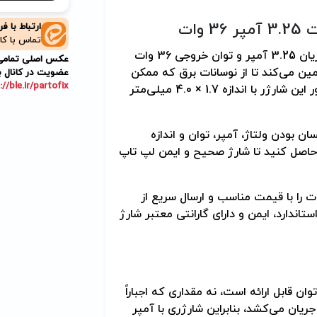
ارتباط با ف
تماس با کا
لنوو با ولتاژ خروجی 20 ولت، شدت جریان 3.25 آمپر و توان خروجی 36 وات
عکس اصلی تمامی م
امین می‌کند تا از نوسانات برق که ممکن
عضویت در کانال ب
://ble.ir/partofix
است به قطعات داخلی آسیب بزند جلوگیری شود. کانکتور این شارژر با اندازه 1.7 × 4.0 میلی‌متر
ن بودن ولتاژ، آمپر، توان و اندازه
 حاصل کنید تا شارژ صحیح و ایمن لپ تاپ
الا شارژر لپ تاپ لنوو 20 ولت 3.25 آمپر 36 وات را با قیمت مناسب و ارسال سریع از
ندارد، ایمن و دارای گارانتی معتبر شارژ
ن قابل ارائه است، نه مقداری که اجباراً
جریان می‌کشد، بنابراین شارژری با آمپر