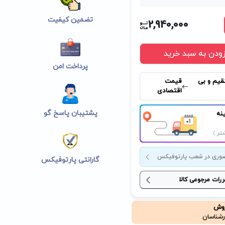
تضمین کیفیت
2,940,000
زودن به سبد خرید
پرداخت امن
قیم و بی
قیمت
اقتصادی
پشتیبان پاسخ گو
نه
تر
وری در شعب پارتوفیکس
گارانتی پارتوفیکس
ررات مرجوعی کالا
روش
رشناسان