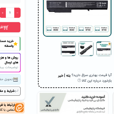
اف
خرید مست
واسطه
روش ها و هزی
های ارسال
توضیحات بیش
|
آیا قیمت بهتری سراغ دارید؟
بله
خیر
تحویل حض
بازخورد درباره این کالا
شرایط و مق
ارتباط با ف
تماس با کا