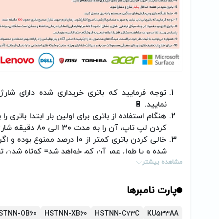
توجه فرمایید که باتری خریداری شده دارای شارژ ا
نمایید.
🔋
هنگام استفاده از باتری برای اولین بار ابتدا باتری 
کردن لپ تاپ، آن را به مدت 30 الی 80 دقیقه شارژ اولیه نمایید.
خالی کردن باتری کمتر از 10 درصد 
شده و یا طول عمر آن کم خواهد شد= کوتاه شدن تع
مشاهده بیشتر
اگر به هر دلیل قصد استفاده از لپ تاچ خود را به
حداقل هفته‌ای یک بار باتری را شارژ و دشارژ کنید.
در صورت اکسترنال بودن باتری، هرگز باتری را از 
پارت نامبرها
دستگاه
اقدام نمائید.
STNN-OB60
HSTNN-XB60
HSTNN-C73C
KU533AA