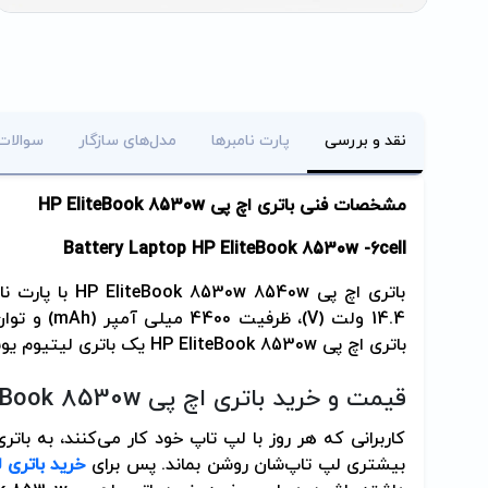
نقد و بررسی
پارت نامبرها
مدل‌های سازگار
سوالات
مشخصات فنی باتری اچ پی
HP EliteBook 8530w
Battery Laptop HP EliteBook 8530w -6cell
باتری اچ پی
HP EliteBook 8530w 8540w
با پارت نا
14.4 ولت (
V
)، ظرفیت 4400 میلی آمپر (
mAh
) و توان خرو
باتری اچ پی
HP EliteBook 8530w
یک باتری لیتیوم یونی 6 سلولی
قیمت و خرید باتری اچ پی
teBook 8530w
کاربرانی که هر روز با لپ تاپ خود کار می‌کنند، به باتری‌
بیشتری لپ تاپ‌شان روشن بماند. پس برای
خرید باتری 