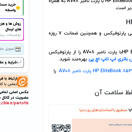
HP EliteBo
با پارت نامبر
AV08
به همراه
خرید مست
ذیر است.
واسطه
H
روش ها و هزی
های ارسال
شامل 9 ماه گارانتی پارتوفیکس و همچنین ضمانت 7 روزه
توضیحات بیش
تحویل حض
HP 
با پارت نامبر
AV08
را از پارتوفیکس
باتری لپ تاپ اچ پی
بهره‌مند شوید
.
شرایط و مق
را
ارتباط با ف
تماس با کا
ظ سلامت آن
عکس اصلی تمامی م
عضویت در کانال ب
://ble.ir/partofix