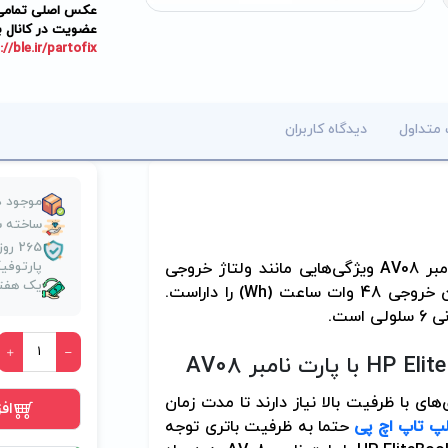
عکس اصلی تمامی م
عضویت در کانال ب
://ble.ir/partofix
 متداول
دیدگاه کاربران
موجود د
ساخته ش
265 
مبر
AV08
ویژگی‌هایی مانند ولتاژ خروجی
پارتوف
یک هفته
جی 48 وات ساعت (
Wh
) را داراست.
 است
.
HP Eli
با پارت نامبر
AV08
های با ظرفیت بالا نیاز دارند تا مدت زمان
اف
لپ تاپ اچ پی
حتما به ظرفیت باتری توجه