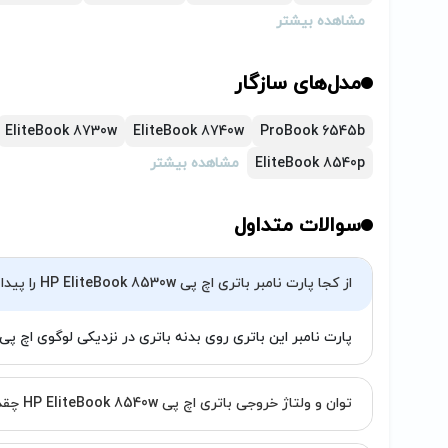
هنگامی که باتری جدید تهیه می‌کنید، اگر باتر
مشاهده بیشتر
مشکل از شارژر یا لپ تاپ باشد، که باید در این 
(تیم پارتوفیکس آماده خدمت‌رسانی به شما کاربران 
مدل‌های سازگار
EliteBook 8730w
EliteBook 8740w
ProBook 6545b
EliteBook 8540p
مشاهده بیشتر
سوالات متداول
از کجا پارت نامبر باتری اچ پی HP EliteBook 8530w را پیدا کنم؟
پارت نامبر این باتری روی بدنه باتری در نزدیکی لوگوی اچ پی به شکل AV08 د
توان و ولتاژ خروجی باتری اچ پی HP EliteBook 8540w چقدر است؟