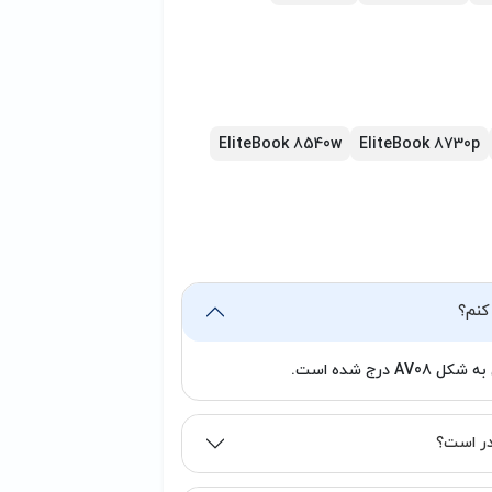
ی توانایی شارژ شدن نداشت، ممکن است
مورد به متخصص مربوطه مراجعه فرمایید.
گرامی می‌باشد.)
EliteBook 8540w
EliteBook 8730p
رج شده است.