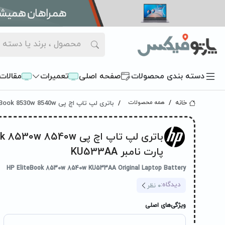
دسته بندی محصولات
صفحه اصلی
تعمیرات
مقالات
باتری لپ تاپ اچ پی HP EliteBook 8530w 8540w پارت نامبر KU533AA
خانه
همه محصولات
باتری لپ تاپ اچ پی w 8540w
پارت نامبر KU533AA
HP EliteBook 8530w 8540w KU533AA Original Laptop Battery
دیدگاه:
0
نظر
ویژگی‌های اصلی