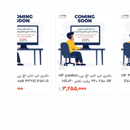
ی HP Pavilion
باتری لپ تاپ اچ پی HP pavilion
باتری لپ تاپ اچ پی HP
240 250 G4 پارت نامبر HS03-
Probook 4321S 4520S پارت
HS04
نامبر PH06
3,045,000
3,255,000