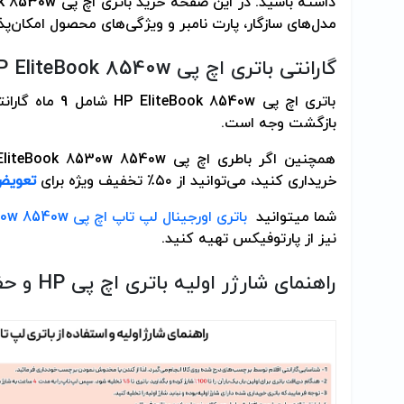
داشته باشید. در این صفحه خرید باتری اچ پی
ok 8530w
مدل‌های سازگار، پارت نامبر و ویژگی‌های محصول امکان‌پ
گارانتی باتری اچ پی
P EliteBook 8540w
باتری اچ پی
HP EliteBook 8540w
بازگشت وجه است.
همچنین اگر باطری اچ پی
EliteBook 8530w 8540w
خریداری کنید، می‌توانید از ۵۰٪ تخفیف ویژه برای
تعویض 
شما میتوانید
باتری اورجینال لپ تاپ اچ پی HP EliteBook 8530w 8540w پارت نامبر AV08
نیز از پارتوفیکس تهیه کنید.
راهنمای شارژر اولیه باتری اچ پی
HP
و حف