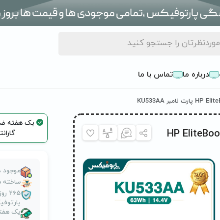
درباره ما
تماس با ما
HP EliteBook 8530
گاران
موجود د
ساخته ش
265 
پارتوف
یک هفته