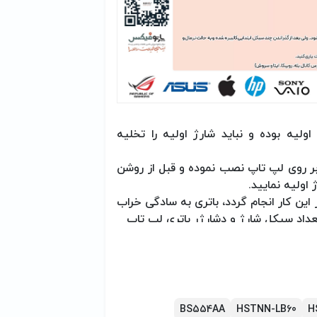
ولیه بوده و نباید شارژ اولیه را تخلیه
را بر روی لپ تاپ نصب نموده و قبل از روشن
ممنوع بوده و اگر این کار انجام گردد، باتری به سادگی خراب
داد سیکل شارژ و دشارژر باتری لپ تاپ
 مدت طولانی (یک هفته یا بیشتر) ندارید،
لپ تاپ در حال استفاده و یا شارژ شدن از
 خارج نفرمائید/ حداکثر بعد از گذشت 2 سال، نسبت به تعویض باتری نوت بوک خود
BS554AA
HSTNN-LB60
H