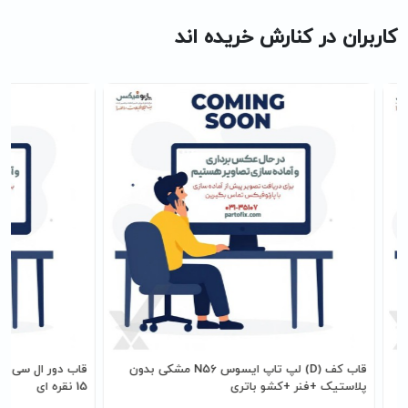
کاربران در کنارش خریده اند
قاب کف (D) لپ تاپ ایسوس N56 مشکی بدون
پلاستيک +فنر +کشو باتری
15 نقره ای