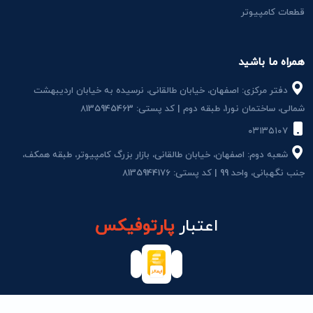
قطعات کامپیوتر
همراه ما باشید
دفتر مرکزی: اصفهان، خیابان طالقانی، نرسیده به خیابان اردیبهشت
شمالی، ساختمان نور1، طبقه دوم | کد پستی: 8135945463
۰۳۱۳۵۱۰۷
شعبه دوم: اصفهان، خیابان طالقانی، بازار بزرگ کامپیوتر، طبقه همکف،
جنب نگهبانی، واحد 99 | کد پستی: 8135944176
اعتبار
پارتوفیکس