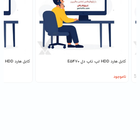
کابل هارد HDD لپ تاپ دل E5470
کابل هارد HDD لپ تاپ اچ پی 650G1
ناموجود