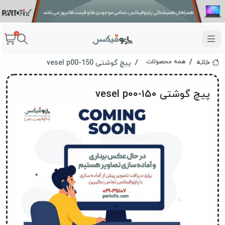
0
پيچ گوشتی vesel p00-150
همه محصولات
خانه
پيچ گوشتی vesel p00-150