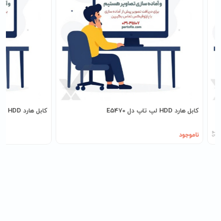
کابل هارد HDD لپ تاپ دل E5470
کابل هارد HDD لپ تاپ اچ پی 650G1
ناموجود