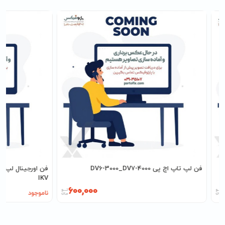
فن لپ تاپ اچ پی DV6-3000_DV7-4000
IKV
600,000
ناموجود