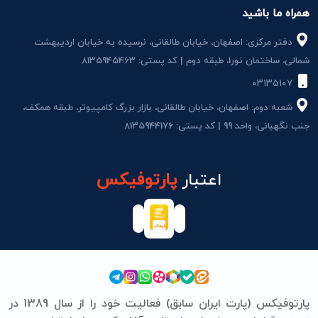
همراه ما باشید
دفتر مرکزی: اصفهان، خیابان طالقانی، نرسیده به خیابان اردیبهشت
شمالی، ساختمان نور1، طبقه دوم | کد پستی: 8135945463
۰۳۱۳۵۱۰۷
شعبه دوم: اصفهان، خیابان طالقانی، بازار بزرگ کامپیوتر، طبقه همکف،
جنب نگهبانی، واحد 99 | کد پستی: 8135944176
اعتبار
پارتوفیکس
پارتوفیکس (پارت ایران سابق) فعالیت خود را از سال 1389 در