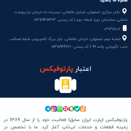
همراه ما باشید
دفتر مرکزی: اصفهان، خیابان طالقانی، نرسیده به خیابان اردیبهشت
شمالی، ساختمان نور1، طبقه دوم | کد پستی: 8135945463
۰۳۱۳۵۱۰۷
شعبه دوم: اصفهان، خیابان طالقانی، بازار بزرگ کامپیوتر، طبقه همکف،
جنب نگهبانی، واحد 99 | کد پستی: 8135944176
اعتبار
پارتوفیکس
پارتوفیکس (پارت ایران سابق) فعالیت خود را از سال 1389 در
زمینه قطعات و خدمات لپ‌تاپ آغاز کرد. ما با تخصص در