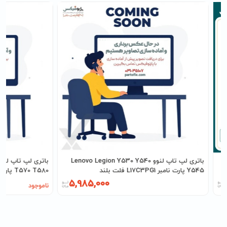
باتری لپ تاپ لنوو Lenovo Legion Y530 Y540
Y545 پارت نامبر L17C3PG1 فلت بلند
T570 T580 پارت نامبر 01AV424
5,985,000
ناموجود