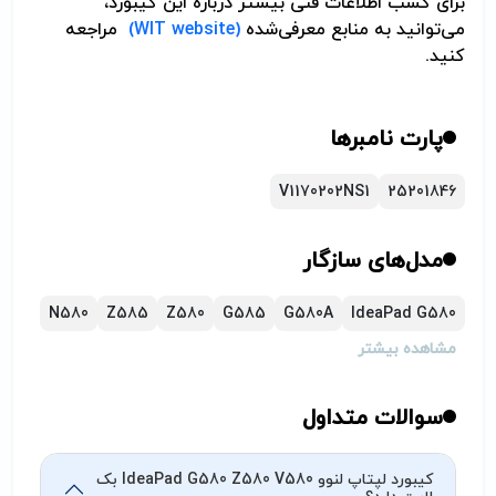
برای کسب اطلاعات فنی بیشتر درباره این کیبورد،
می‌توانید به منابع معرفی‌شده
(WIT website)
مراجعه
کنید.
پارت نامبرها
V1170202NS1
25201846
مدل‌های سازگار
N580
Z585
Z580
G585
G580A
IdeaPad G580
مشاهده بیشتر
سوالات متداول
کیبورد لپتاپ لنوو IdeaPad G580 Z580 V580 بک