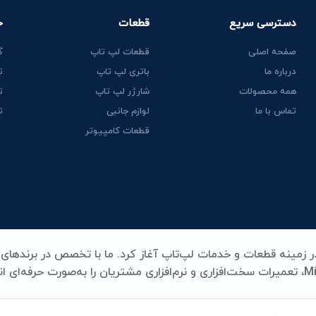
دسترسی سریع
قطعات
خ
صفحه اصلی
قطعات لپ تاپ
گ
درباره ما
باتری لپ تاپ
ت
همه محصولات
شارژر لپ تاپ
ت
تماس با ما
لوازم جانبی
ت
قطعات کامپیوتر
Lenovo، HP، Acer، Dell، Apple، MSI و Microsoft Surface، تعمیرات سخت‌افزاری و نرم‌افزاری مشتریان را به‌صورت حرفه‌ای
ری، شارژر، کیبورد و سایر قطعات کلیدی لپ‌تاپ، همه با بالاترین استا
د و تخصص در یک نام خلاصه می‌شود.