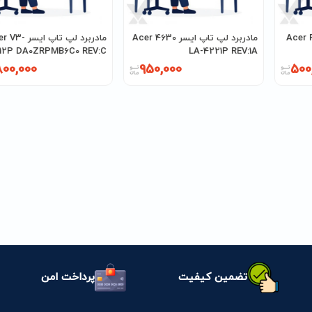
ر Acer F5-572
مادربرد لپ تاپ ایسر Acer 4630
مادربرد لپ تاپ ایسر
112P DA0ZRPMB6C0 REV:C
LA-4221P REV:1A
AMD
800,000
950,000
500
تضمین کیفیت
پرداخت امن