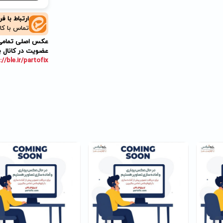
ارتباط با ف
تماس با کا
عکس اصلی تمامی م
عضویت در کانال ب
://ble.ir/partofix