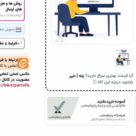
روش ها و هزی
های ارسال
توضیحات بیش
تحویل حض
شرایط و مق
ارتباط با ف
تماس با کا
عکس اصلی تمامی م
|
آیا قیمت بهتری سراغ دارید؟
بله
خیر
عضویت در کانال ب
بازخورد درباره این کالا
://ble.ir/partofix