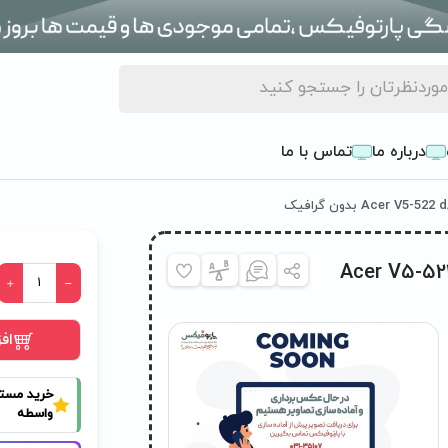
درباره ما
تماس با ما
Acer V5-522 dA0Z
اف
خرید مست
واسطه