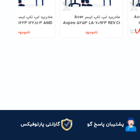
 Acer V3-
مادربرد لپ تاپ ایسر Acer
مادربرد لپ تاپ ایسر cer V5
122P 12281-3 AMD
Aspire 5253 LA-7092P REV:C1
AMD
1,
ناموجود
ناموجود
پشتیبان پاسخ گو
گارانتی پارتوفیکس