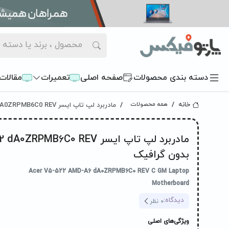
دسته بندی محصولات
صفحه اصلی
تعمیرات
مقالات
مادربرد لپ تاپ ایسر Acer V5-522 dA0ZRPMB6C0 REV بدون گرافیک
خانه
همه محصولات
مادربرد لپ تاپ ایسر RPMB6C0 REV
بدون گرافیک
Acer V5-522 AMD-A6 dA0ZRPMB6C0 REV C GM Laptop
Motherboard
دیدگاه:
0
نظر
ویژگی‌های اصلی