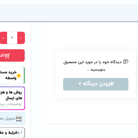
اف
دیدگاه خود را در مورد این محصول
بنویسید ...
خرید مست
واسطه
افزودن دیدگاه +
روش ها و هزی
های ارسال
توضیحات بیش
تحویل حض
شرایط و مق