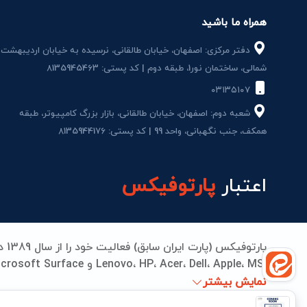
همراه ما باشید
دفتر مرکزی: اصفهان، خیابان طالقانی، نرسیده به خیابان اردیبهشت
شمالی، ساختمان نور1، طبقه دوم | کد پستی: 8135945463
۰۳۱۳۵۱۰۷
شعبه دوم: اصفهان، خیابان طالقانی، بازار بزرگ کامپیوتر، طبقه
همکف، جنب نگهبانی، واحد 99 | کد پستی: 8135944176
اعتبار
پارتوفیکس
می‌دهیم. از تامین قطعات اورجینال تا تعمیرات مادربرد، بات
نمایش بیشتر
جهانی انجام می‌شود. پارتوفیکس؛ جایی که کیفیت، اعتما