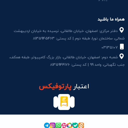
همراه ما باشید
دفتر مرکزی: اصفهان، خیابان طالقانی، نرسیده به خیابان اردیبهشت
شمالی، ساختمان نور1، طبقه دوم | کد پستی: 8135945463
۰۳۱۳۵۱۰۷
شعبه دوم: اصفهان، خیابان طالقانی، بازار بزرگ کامپیوتر، طبقه همکف،
جنب نگهبانی، واحد 99 | کد پستی: 8135944176
اعتبار
پارتوفیکس