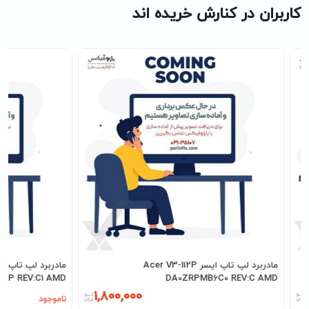
کاربران در کنارش خریده اند
مادربرد لپ تاپ ایسر Acer V3-112P
92P REV:C1 AMD
DA0ZRPMB6C0 REV:C AMD
1,800,000
ناموجود