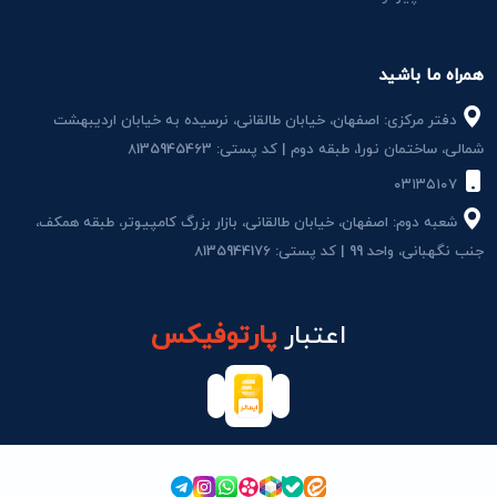
همراه ما باشید
دفتر مرکزی: اصفهان، خیابان طالقانی، نرسیده به خیابان اردیبهشت
شمالی، ساختمان نور1، طبقه دوم | کد پستی: 8135945463
۰۳۱۳۵۱۰۷
شعبه دوم: اصفهان، خیابان طالقانی، بازار بزرگ کامپیوتر، طبقه همکف،
جنب نگهبانی، واحد 99 | کد پستی: 8135944176
اعتبار
پارتوفیکس