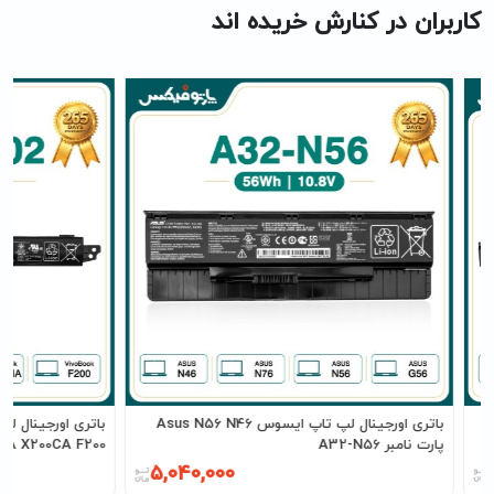
کاربران در کنارش خریده اند
باتری اورجینال لپ تاپ ایسوس Asus N56 N46
پارت نامبر A32-N56
X200MA X200CA F200 پارت نامبر
5,040,000