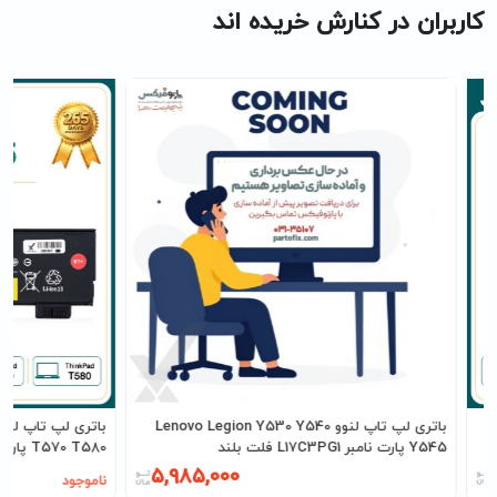
کاربران در کنارش خریده اند
باتری لپ تاپ لنوو Lenovo Legion Y530 Y540
Y545 پارت نامبر L17C3PG1 فلت بلند
T570 T580 پارت نامبر 01AV425
5,985,000
ناموجود