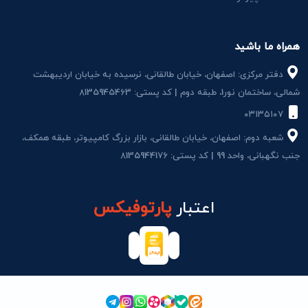
همراه ما باشید
دفتر مرکزی: اصفهان، خیابان طالقانی، نرسیده به خیابان اردیبهشت
شمالی، ساختمان نور1، طبقه دوم | کد پستی: 8135945463
۰۳۱۳۵۱۰۷
شعبه دوم: اصفهان، خیابان طالقانی، بازار بزرگ کامپیوتر، طبقه همکف،
جنب نگهبانی، واحد 99 | کد پستی: 8135944176
اعتبار
پارتوفیکس