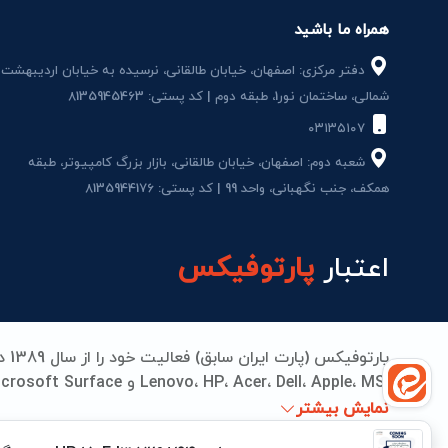
همراه ما باشید
دفتر مرکزی: اصفهان، خیابان طالقانی، نرسیده به خیابان اردیبهشت
شمالی، ساختمان نور1، طبقه دوم | کد پستی: 8135945463
۰۳۱۳۵۱۰۷
شعبه دوم: اصفهان، خیابان طالقانی، بازار بزرگ کامپیوتر، طبقه
همکف، جنب نگهبانی، واحد 99 | کد پستی: 8135944176
اعتبار
پارتوفیکس
می‌دهیم. از تامین قطعات اورجینال تا تعمیرات مادربرد، بات
نمایش بیشتر
جهانی انجام می‌شود. پارتوفیکس؛ جایی که کیفیت، اعتما