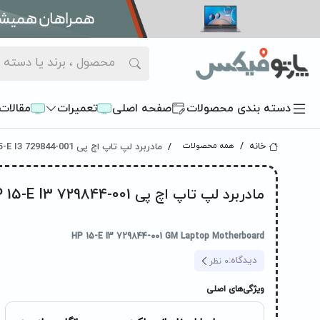
دسته بندی محصولات
صفحه اصلی
تعمیرات
مقالات
مادربرد لپ تاپ اچ پی HP 15-E I3 729844-001 بدون گرافیک
خانه
همه محصولات
مادربرد لپ تاپ اچ پی HP 15-E I3 729844-001 بدون گرافیک
HP 15-E I3 729844-001 GM Laptop Motherboard
دیدگاه:
0
نظر
ویژگی‌های اصلی