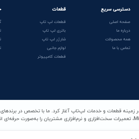
دسترسی سریع
قطعات
خ
صفحه اصلی
قطعات لپ تاپ
گ
درباره ما
باتری لپ تاپ
ت
همه محصولات
شارژر لپ تاپ
ت
تماس با ما
لوازم جانبی
ت
قطعات کامپیوتر
Lenovo، HP، Acer، Dell، Apple، MSI و Microsoft Surface، تعمیرات سخت‌افزاری و نرم‌افزاری مشتریان را به‌صورت حرفه‌ای
ری، شارژر، کیبورد و سایر قطعات کلیدی لپ‌تاپ، همه با بالاترین استا
د و تخصص در یک نام خلاصه می‌شود.