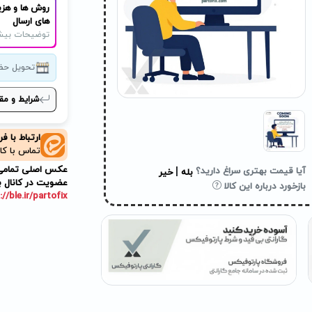
روش ها و هزی
های ارسال
توضیحات بیش
تحویل حض
شرایط و مق
ارتباط با ف
تماس با کا
عکس اصلی تمامی م
|
آیا قیمت بهتری سراغ دارید؟
بله
خیر
عضویت در کانال ب
بازخورد درباره این کالا
://ble.ir/partofix