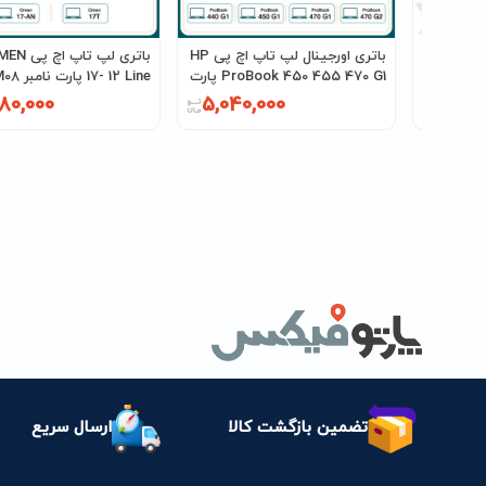
 اچ پی HP
باتری اورجینال لپ تاپ اچ پی HP
باتری لپ تا
EliteBook 820 G1 پارت نامبر
ProBook 450 455 470 G1 پارت
17- 12 Line پارت نامبر FM08
نامبر FP06
80,000
5,040,000
4,725
تضمین بازگشت کالا
ارسال سریع