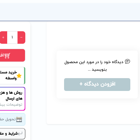
اف
دیدگاه خود را در مورد این محصول
بنویسید ...
خرید مست
واسطه
افزودن دیدگاه +
روش ها و هزی
های ارسال
توضیحات بیش
تحویل حض
شرایط و مق