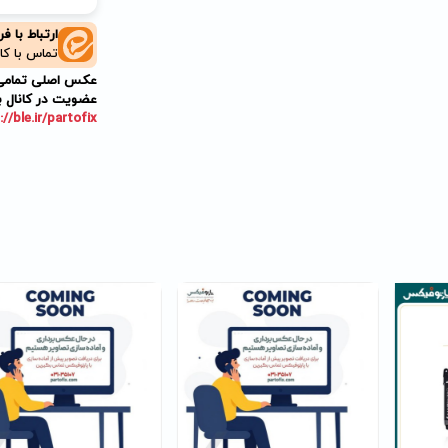
ارتباط با ف
تماس با کا
عکس اصلی تمامی م
عضویت در کانال ب
://ble.ir/partofix