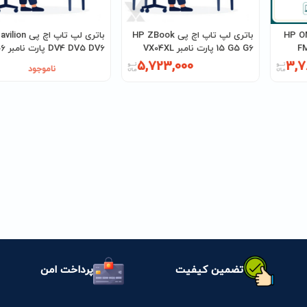
پ اچ پی HP OMEN
باتری لپ تاپ اچ پی HP ZBook
باتری لپ تاپ اچ پ
15 G5 G6 پارت نامبر VX04XL
DV4 DV5 DV6 پارت نامبر EV06
5,723,000
3,7
ناموجود
تضمین کیفیت
پرداخت امن