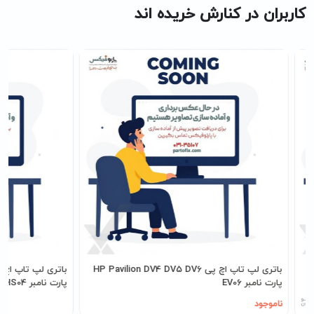
کاربران در کنارش خریده اند
رت
باتری لپ تاپ اچ پی HP Pavilion DV4 DV5 DV6
پارت نامبر EV06
پارت نامبر HS03-HS04
ناموجود