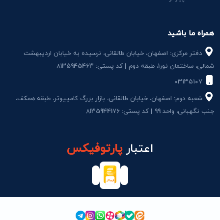
همراه ما باشید
دفتر مرکزی: اصفهان، خیابان طالقانی، نرسیده به خیابان اردیبهشت
شمالی، ساختمان نور1، طبقه دوم | کد پستی: 8135945463
۰۳۱۳۵۱۰۷
شعبه دوم: اصفهان، خیابان طالقانی، بازار بزرگ کامپیوتر، طبقه همکف،
جنب نگهبانی، واحد 99 | کد پستی: 8135944176
اعتبار
پارتوفیکس