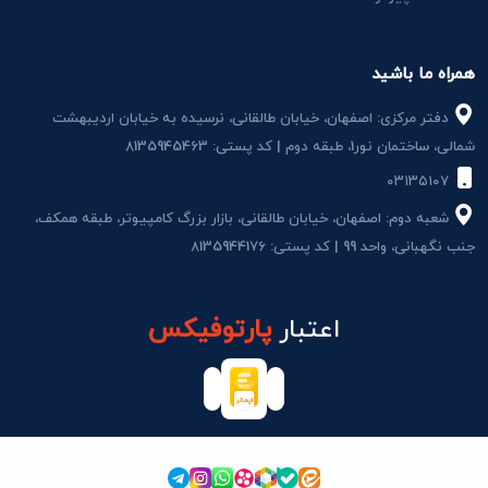
همراه ما باشید
دفتر مرکزی: اصفهان، خیابان طالقانی، نرسیده به خیابان اردیبهشت
شمالی، ساختمان نور1، طبقه دوم | کد پستی: 8135945463
۰۳۱۳۵۱۰۷
شعبه دوم: اصفهان، خیابان طالقانی، بازار بزرگ کامپیوتر، طبقه همکف،
جنب نگهبانی، واحد 99 | کد پستی: 8135944176
اعتبار
پارتوفیکس