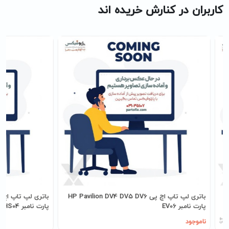
کاربران در کنارش خریده اند
رت
باتری لپ تاپ اچ پی HP Pavilion DV4 DV5 DV6
پارت نامبر EV06
پارت نامبر HS03-HS04
ناموجود