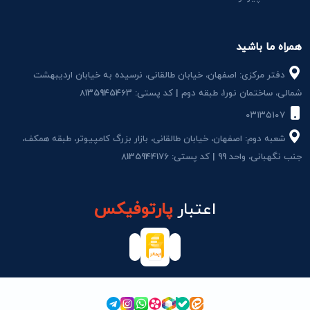
همراه ما باشید
دفتر مرکزی: اصفهان، خیابان طالقانی، نرسیده به خیابان اردیبهشت
شمالی، ساختمان نور1، طبقه دوم | کد پستی: 8135945463
۰۳۱۳۵۱۰۷
شعبه دوم: اصفهان، خیابان طالقانی، بازار بزرگ کامپیوتر، طبقه همکف،
جنب نگهبانی، واحد 99 | کد پستی: 8135944176
اعتبار
پارتوفیکس