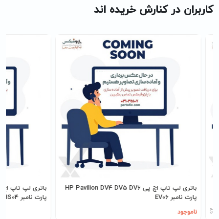
کاربران در کنارش خریده اند
رت
باتری لپ تاپ اچ پی HP Pavilion DV4 DV5 DV6
پارت نامبر EV06
پارت نامبر HS03-HS04
ناموجود