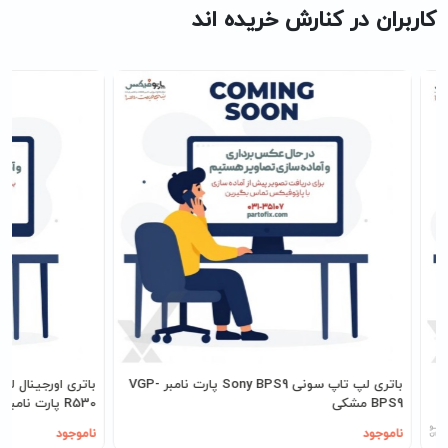
کاربران در کنارش خریده اند
L
باتری لپ تاپ سونی Sony BPS9 پارت نامبر VGP-
BPS9 مشکی
R530 پارت نامبر AA-PB9NC6B
ناموجود
ناموجود