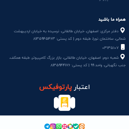
همراه ما باشید
دفتر مرکزی: اصفهان، خیابان طالقانی، نرسیده به خیابان اردیبهشت
شمالی، ساختمان نور1، طبقه دوم | کد پستی: 8135945463
۰۳۱۳۵۱۰۷
شعبه دوم: اصفهان، خیابان طالقانی، بازار بزرگ کامپیوتر، طبقه همکف،
جنب نگهبانی، واحد 99 | کد پستی: 8135944176
اعتبار
پارتوفیکس