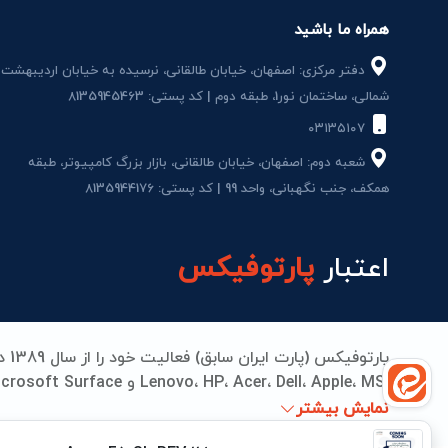
همراه ما باشید
دفتر مرکزی: اصفهان، خیابان طالقانی، نرسیده به خیابان اردیبهشت
شمالی، ساختمان نور1، طبقه دوم | کد پستی: 8135945463
۰۳۱۳۵۱۰۷
شعبه دوم: اصفهان، خیابان طالقانی، بازار بزرگ کامپیوتر، طبقه
همکف، جنب نگهبانی، واحد 99 | کد پستی: 8135944176
اعتبار
پارتوفیکس
می‌دهیم. از تامین قطعات اورجینال تا تعمیرات مادربرد، بات
نمایش بیشتر
جهانی انجام می‌شود. پارتوفیکس؛ جایی که کیفیت، اعتما