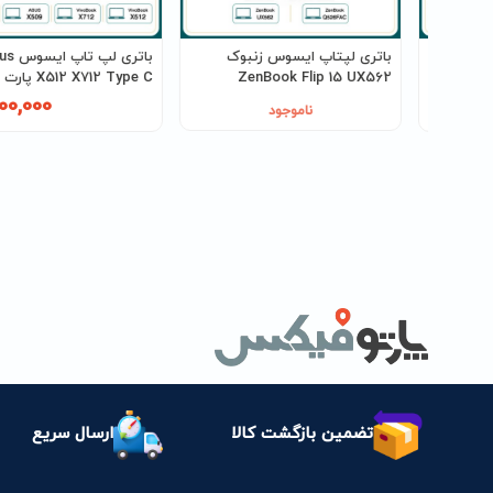
لپتاپ ایسوس Asus
باتری لپتاپ ایسوس زنبوک
باتری لپ تا
GX502 GU502 FX516P پارت
ZenBook Flip 15 UX562
X512 X712 Type C
Q526FAC پارت نامبر B41N1827
B21N1818-2
00,000
7,140
ناموجود
تضمین بازگشت کالا
ارسال سریع