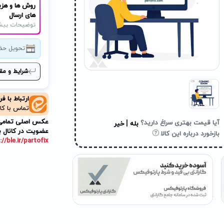
روش ها و هزی
های ارسال
توضیحات بیش
تحویل حض
شرایط و مق
ارتباط با ف
تماس با کا
عکس اصلی تمامی م
|
آیا قیمت بهتری سراغ دارید؟
بله
خیر
عضویت در کانال ب
بازخورد درباره این کالا
://ble.ir/partofix