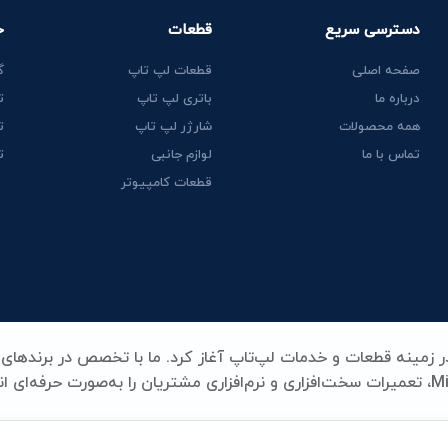
دسترسی سریع
قطعات
خ
صفحه اصلی
قطعات لپ تاپ
گ
درباره ما
باتری لپ تاپ
ت
همه محصولات
شارژر لپ تاپ
ت
تماس با ما
لوازم جانبی
ت
قطعات کامپیوتر
Lenovo، HP، Acer، Dell، Apple، MSI و Microsoft Surface، تعمیرات سخت‌افزاری و نرم‌افزاری مشتریان را به‌صورت حرفه‌ای
ری، شارژر، کیبورد و سایر قطعات کلیدی لپ‌تاپ، همه با بالاترین استا
د و تخصص در یک نام خلاصه می‌شود.