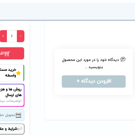
اف
دیدگاه خود را در مورد این محصول
بنویسید ...
خرید مست
واسطه
افزودن دیدگاه +
روش ها و هزی
های ارسال
توضیحات بیش
تحویل حض
شرایط و مق