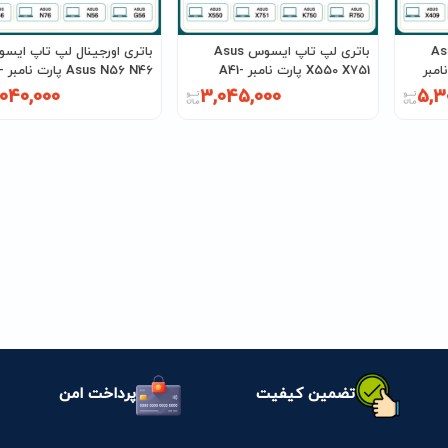
پ ایسوس Asus
باتری لپ تاپ ایسوس Asus
باتری اورجینال لپ تاپ ایس
 پارت نامبر
X550 X751 پارت نامبر A41-
 N46
N56
X550E
,040,000
3,045,000
5,3
تضمین کیفیت
پرداخت امن