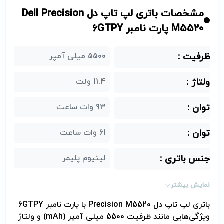
مشخصات باتری لپ تاپ دل Dell Precision
M5520 پارت نامبر 6GTPY
ظرفیت :
5500 میلی آمپر
ولتاژ :
11.4 ولت
توان :
93 وات ساعت
توان :
61 وات ساعت
جنس باتری :
لیتیوم پلیمر
برند :
dell (دل)
نمایش بیشتر
باتری لپ تاپ دل
Precision M5520
با پارت نامبر 6GTPY
نوع باتری :
لیتیوم-پلیمر (Li-Polymer)
ویژگی‌هایی مانند ظرفیت 5500 میلی آمپر (
mAh
) و ولتاژ