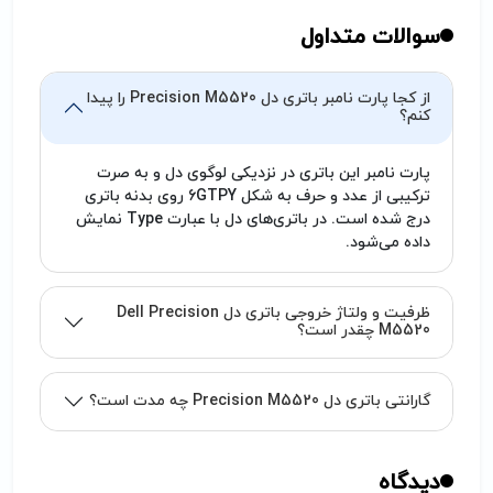
شارژر یا لپ تاپ باشد، که باید در این مورد به
متخصص مربوطه مراجعه فرمایید. (تیم پارتوفیکس
سوالات متداول
آماده خدمت‌رسانی به شما کاربران گرامی می‌باشد.)
از کجا پارت نامبر باتری دل Precision M5520 را پیدا
کنم؟
پارت نامبر این باتری در نزدیکی لوگوی دل و به صرت
ترکیبی از عدد و حرف به شکل 6GTPY روی بدنه باتری
درج شده است. در باتری‌های دل با عبارت Type نمایش
داده می‌شود.
ظرفیت و ولتاژ خروجی باتری دل Dell Precision
M5520 چقدر است؟
گارانتی باتری دل Precision M5520 چه مدت است؟
دیدگاه