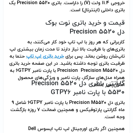
خروجی 11.4 ولت (
V
) را داراست. باتری
Precision 5520
یک
کیفیت :
HIFIX (بالاترین کیفیت در
باتری داخلی (اینترنال) است.
سطح اورجینال)
قیمت و خرید باتری نوت بوک
پارت نامبر (Part
6GTPY
دل
Precision 5520
Number) :
کاربرانی که هر روز با لپ تاپ خود کار می‌کنند، به
باتری‌های با ظرفیت بالا نیاز دارند تا مدت زمان بیشتری لپ
تاپ‌شان روشن بماند. پس برای
خرید باتری لپ تاپ
حتما به
ظرفیت باتری توجه داشته باشید. در این صفحه خرید باتری
دل
Precision Precision M5520
با پارت نامبر 6GTPY به
همراه مدل‌های سازگار، پارت نامبر و ویژگی‌های محصول
گارانتی باطری دل
Precision 5520
امکان‌پذیر است.
5530
با پارت نامبر 6
GTPY
باتری دل Precision M5520 با پارت نامبر 6GTPY شامل 9
ماه گارانتی پارتوفیکس و همچنین ضمانت 7 روزه بازگشت
وجه است.
همچنین اگر باتری اورجینال لپ تاپ ایسوس
Dell