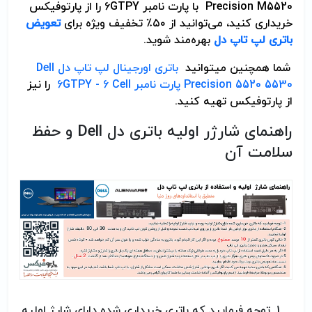
Precision M5520
با پارت نامبر 6GTPY را از پارتوفیکس
خریداری کنید، می‌توانید از ۵۰٪ تخفیف ویژه برای
تعویض
باتری لپ تاپ دل
بهره‌مند شوید
.
شما همچنین می­توانید
باتری اورجینال لپ تاپ دل Dell
Precision 5520 5530 پارت نامبر 6GTPY - 6 Cell
را نیز
از پارتوفیکس تهیه کنید.
راهنمای شارژر اولیه باتری دل
Dell
و حفظ
سلامت آن
توجه فرمایید که باتری خریداری شده دارای شارژ اولیه