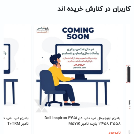
کاربران در کنارش خریده اند
باتری اورجینال لپ تاپ دل Dell Inspiron 3451
3458 3558 پارت نامبر M5Y1K
نامبر T0TRM
ناموجود