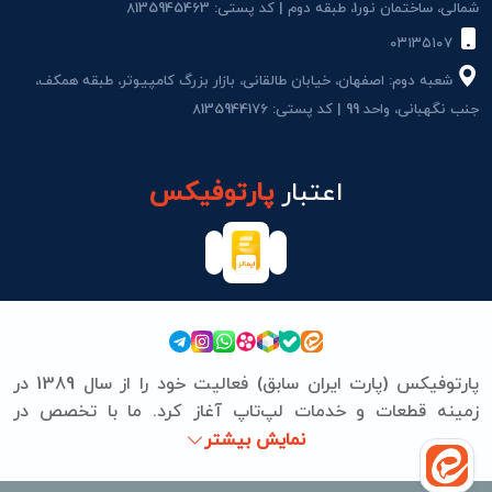
شمالی، ساختمان نور1، طبقه دوم | کد پستی: 8135945463
۰۳۱۳۵۱۰۷
شعبه دوم: اصفهان، خیابان طالقانی، بازار بزرگ کامپیوتر، طبقه همکف،
جنب نگهبانی، واحد 99 | کد پستی: 8135944176
اعتبار
پارتوفیکس
پارتوفیکس (پارت ایران سابق) فعالیت خود را از سال 1389 در
زمینه قطعات و خدمات لپ‌تاپ آغاز کرد. ما با تخصص در
برندهای ASUS، Lenovo، HP، Acer، Dell، Apple، MSI و
نمایش بیشتر
Microsoft Surface، تعمیرات سخت‌افزاری و نرم‌افزاری