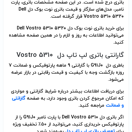
باتری درج شده است. در این صفحه مشخصات باتری، پارت
نامبر، مدل‌های سازگار و قیمت باتری نوت بوک دل
Dell
Vostro 5310 5320
قرار گرفته است.
برای خرید باتری نوت بوک دل
Dell Vostro 5310 5320
می‌توانید اطلاعات به روز و لازم را در همین صفحه مشاهده
کنید.
گارانتی باتری لپ تاپ دل
Vostro 5310
باطری دل
G91J0
با گارانتی 9 ماهه پارتوفیکس و ضمانت 7
روزه بازگشت وجه با کیفیت و قیمت رقابتی در بازار عرضه
می‌شود.
برای دریافت اطلاعات بیشتر درباره شرایط گارانتی و مواردی
که امکان مرجوع کردن باتری وجود دارد، به صفحه
گارانتی
و ضمانت
مراجعه کنید
.
اگر باتری دل
Dell Vostro 5310
با پارت نامبر
G91J0
را از
پارتوفیکس خریداری کنید، می‌توانید از ۵۰٪ تخفیف ویژه
برای
تعویض باتری لپ تاپ دل
بهره‌مند شوید
.