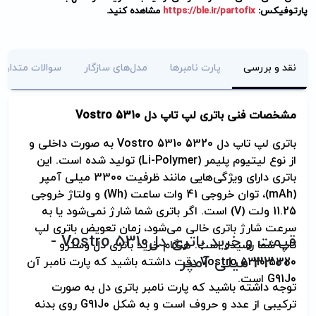
پارتوفیکس:
https://ble.ir/partofix
مشاهده کنید.
نقد و بررسی
پارت نامبرها
مدل‌های سازگار
سوالات متداول
مشخصات فنی باتری لپ تاپ دل
Vostro 5310
باتری لپ تاپ دل
Vostro 5310 5320
به صورت داخلی و
از نوع لیتیوم پلیمر (
Li-Polymer
) تولید شده است. این
باتری دارای ویژگی‌هایی مانند ظرفیت 3300 میلی آمپر
(
mAh
)، توان خروجی 41 وات ساعت (
Wh
) و ولتاژ خروجی
11.25 ولت (
V
) است. اگر باتری شما شارژ نمی‌شود یا به
سرعت شارژ باتری خالی می‌شود، زمان تعویض باتری لپ
قیمت و خرید باتری دل
- Vostro 5310
تاپ شما رسیده است. هنگام خرید باتری دل وسترو
3300 میلی آمپر
Vostro 5310 5320
دقت داشته باشید که پارت نامبر آن
G91J0
است.
توجه داشته باشید که پارت نامبر باتری دل به صورت
ترکیبی از عدد و حروف است و به شکل
G91J0
روی بدنه