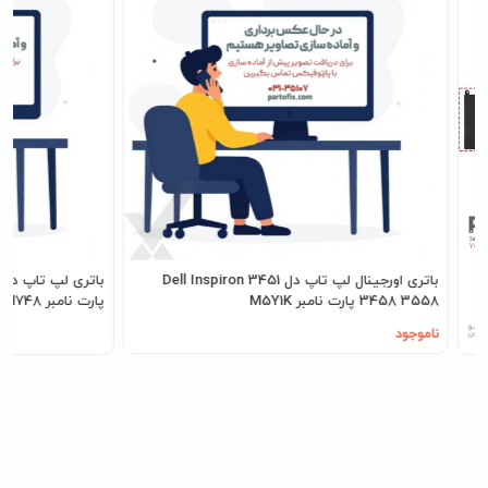
باتری اورجینال لپ تاپ دل Dell Inspiron 3451
3458 3558 پارت نامبر M5Y1K
پارت نامبر VH748
ناموجود