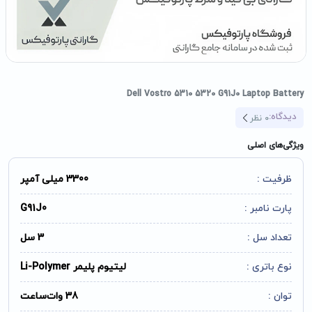
Dell Vostro 5310 5320 G91J0 Laptop Battery
دیدگاه:
0
نظر
ویژگی‌های اصلی
ظرفیت :
3300 میلی آمپر
پارت نامبر :
G91J0
تعداد سل :
3 سل
نوع باتری :
لیتیوم پلیمر Li-Polymer
توان :
38 وات‌ساعت