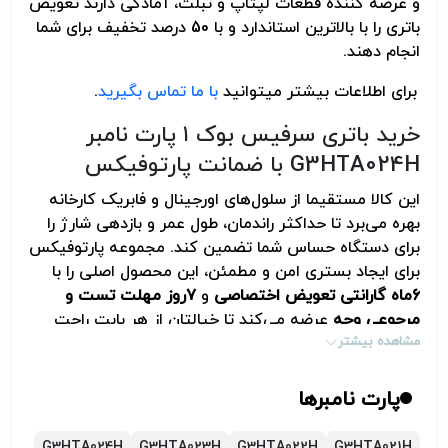
و عرضه کننده قطعات لپتاپ و تبلت، آمادگی دارند تعویض
باتری را با بالاترین استاندارد و با 50 درصد تخفیف برای شما
انجام دهند.
برای اطلاعات بیشتر می­توانید
با ما تماس بگیرید
.
خرید باتری سرفیس بوک ۱ پارت نامبر
G3HTA024H با ضمانت پارتوفیکس
این کالا مستقیما از سلول‌های اورجینال و فابریک کارخانه
بهره می‌برد تا حداکثر راندمان، طول عمر و بازدهی شارژ را
برای دستگاه حساس شما تضمین کند. مجموعه پارتوفیکس
برای ایجاد بستری امن و مطمئن، این محصول اصلی را با
۶
ماه گارانتی تعویض اختصاصی
و
۷
روز مهلت تست و
مرجوعی وجه
عرضه می‌کند تا خیالتان از هر بابت راحت
باشد.
مشاهده بیشتر
پارت نامبرها
G3HTA024H
G3HTA023H
G3HTA022H
G3HTA021H