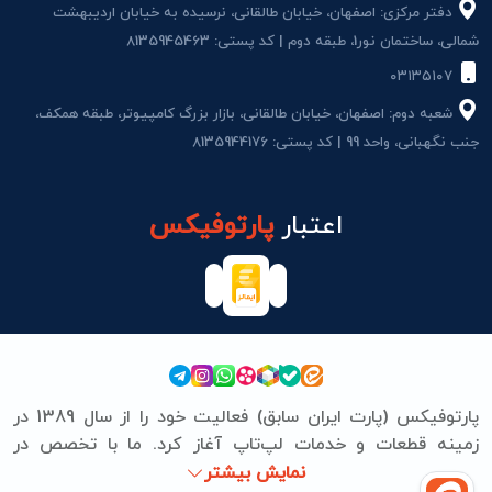
دفتر مرکزی: اصفهان، خیابان طالقانی، نرسیده به خیابان اردیبهشت
شمالی، ساختمان نور1، طبقه دوم | کد پستی: 8135945463
۰۳۱۳۵۱۰۷
شعبه دوم: اصفهان، خیابان طالقانی، بازار بزرگ کامپیوتر، طبقه همکف،
جنب نگهبانی، واحد 99 | کد پستی: 8135944176
اعتبار
پارتوفیکس
پارتوفیکس (پارت ایران سابق) فعالیت خود را از سال 1389 در
زمینه قطعات و خدمات لپ‌تاپ آغاز کرد. ما با تخصص در
برندهای ASUS، Lenovo، HP، Acer، Dell، Apple، MSI و
نمایش بیشتر