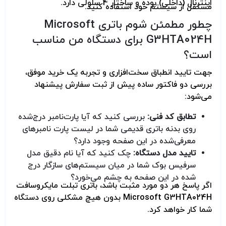
اینترنال (داخلی) بوده و ساختار 4 سلولی دارد.
مستقل از سیستم خود استفاده کنید.
چطور مطمئن شوم باتری Microsoft
G3HTA024H برای دستگاه من مناسب
است؟
جهت تایید انطباق سخت‌افزاری و تجربه یک خرید موفق،
بررسی دو فاکتور ساده پیش از ثبت سفارش پیشنهاد
می‌شود:
تطابق کد فنی
:
بررسی کنید که آیا پارت‌نامبر درج‌شده
روی بدنه باتری قدیمی شما در لیست پارت نامبرهای
معرفی‌شده در این صفحه وجود دارد؟
تایید مدل دستگاه
:
چک کنید که آیا نام دقیق مدل
سرفیس بوک شما در میان سیستم‌های سازگار درج
شده در این صفحه به چشم می‌خورد؟
اگر پاسخ هر دو مورد مثبت باشد، باتری تبلت مایکروسافت
Microsoft G3HTA024H بدون هیچ مشکلی روی دستگاه
شما کار خواهد کرد.