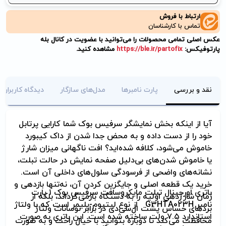
ارتباط با فروش
تماس با کارشناسان
عکس اصلی تمامی محصولات را می‌توانید با عضویت در کانال بله
پارتوفیکس:
https://ble.ir/partofix
مشاهده کنید.
نقد و بررسی
پارت نامبرها
مدل‌های سازگار
دیدگاه کاربران
آیا از اینکه بخش نمایشگر سرفیس بوک شما کارایی پرتابل
خود را از دست داده و به محض جدا شدن از داک کیبورد
خاموش می‌شود، کلافه شده‌اید؟ افت ناگهانی میزان شارژ
یا خاموش شدن‌های بی‌دلیل صفحه نمایش در حالت تبلت،
نشانه‌های واضحی از فرسودگی سلول‌های داخلی آن است.
خرید یک قطعه اصلی و جایگزین کردن آن، نه‌تنها بازدهی و
باتری اورجینال تبلت مایکروسافت سرفیس بوک ۱ پارت
زمان شارژدهی اولیه را به دستگاه بازمی‌گرداند، بلکه از
نامبر G3HTA023H از نوع لیتیوم-پلیمر است که با ولتاژ
بردهای حساس پشت ال‌سی‌دی در برابر نوسانات ولتاژ
استاندارد ۷.۵ ولت ساخته شده است. این باتری به صورت
محافظت می‌کند تا دوباره بتوانید با خیال راحت و به صورت