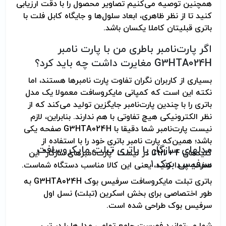
همچنین توصیه می‌کنیم تصاویر محصول را با دقت ارزیابی
کنید تا از نظر ظاهری، ابعاد سلول‌ها و جایگاه کابل فلت با
باتری قبلیتان کاملا یکسان باشد.
اگر پارت‌نامبر باطری من با پارت نامبر
G3HTA024H مغایرت داشت چه باید کرد؟
بسیاری از کاربران نگران تفاوت پارت نامبرها هستند، اما
نکته این است که کمپانی مایکروسافت معمولا یک مدل
باتری را با چندین پارت‌نامبر جایگزین تولید می‌کند که از
نظر الکترونیکی هیچ تفاوتی با هم ندارند. بنابراین، لازم
نیست پارت‌نامبر شما دقیقا با G3HTA024H صفحه یکی
باشد؛ همین‌که پارت نامبر باتری خود را با استفاده از
مدلهای سازگار با باتری تبلت مایکروسافت
کلیدهای Ctrl + F در لیست "پارت‌نامبرهای سازگار" این
سرفیس بوک ۱
صفحه پیدا کنید، یعنی این کالا مناسب دستگاه شماست.
باتری تبلت مایکروسافت سرفیس بوک G3HTA024H به
طور اختصاصی برای بخش اسکرین (تبلت) نسل اول
سرفیس بوک طراحی شده است.
شما می‌توانید فهرست جامع تمامی مدل‌ها را در تب