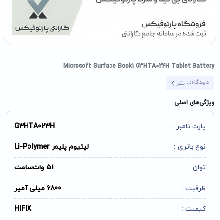
Microsoft Surface Book1 G3HTA024H Tablet Battery
دیدگاه:
0
نظر
ویژگی‌های اصلی
پارت نامبر :
G3HTA023H
نوع باتری :
لیتیوم پلیمر Li-Polymer
توان :
51 وات‌ساعت
ظرفیت :
6800 میلی آمپر
کیفیت :
HIFIX