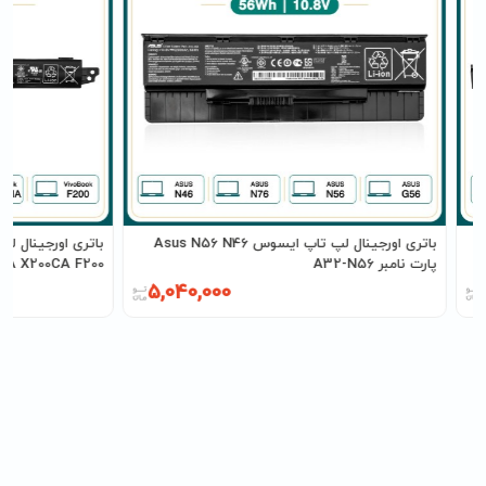
باتری اورجینال لپ تاپ ایسوس Asus N56 N46
پارت نامبر A32-N56
X200MA X200CA F200 پارت نامبر
5,040,000