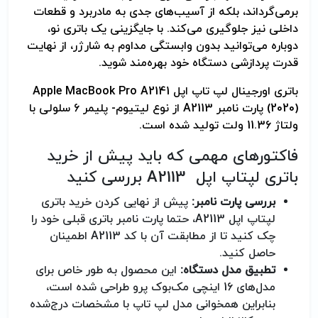
برمی‌گرداند، بلکه از آسیب‌های جدی به مادربرد و قطعات
داخلی نیز جلوگیری می‌کند. با جایگزینی یک باتری نو،
دوباره می‌توانید بدون وابستگی مداوم به شارژر، از نهایت
قدرت پردازشی دستگاه خود بهره‌مند شوید.
باتری اورجینال لپ تاپ اپل Apple MacBook Pro A2141
(2020) پارت نامبر A2113 از نوع لیتیوم- پلیمر 6 سلولی با
ولتاژ 11.36 ولت تولید شده است.
فاکتورهای مهمی که باید پیش از خرید
باتری لپتاپ اپل A2113 بررسی کنید
بررسی پارت نامبر:
پیش از نهایی کردن خرید باتری
لپتاپ اپل A2113، حتما پارت نامبر باتری قبلی خود را
چک کنید تا از مطابقت آن با کد A2113 اطمینان
حاصل کنید.
تطبیق مدل دستگاه:
این محصول به طور خاص برای
مدل‌های 16 اینچی مک‌بوک پرو طراحی شده است،
بنابراین همخوانی مدل لپ تاپ با مشخصات درج‌شده