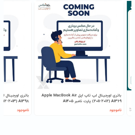
باتری اورجینال لپ تاپ اپل Apple MacBook Air
(2011-2012) A1369 پارت نامبر A1405
(2012-2013) A1398 پارت نامبر 417
ناموجود
ناموجود