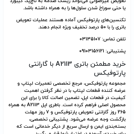
تعویض غیراصولی می‌تواند ریسک صدمه به تاچ‌پد، کیبورد
یا حتی سوراخ شدن سلول‌ها را به همراه داشته باشد.
تکنسین‌های پارتوفیکس آماده هستند عملیات تعویض
باتری را با 50 درصد تخفیف ویژه انجام دهند.
تلفن تماس: 03135107
پشتیبانی: 09103156121
خرید مطمئن باتری A2113 با گارانتی
پارتوفیکس
مجموعه پارتوفیکس، مرجع تخصصی تعمیرات لپتاپ و
عرضه کننده قطعات لپتاپ با در نظر گرفتن اهمیت
کیفیت در قطعات اپل، تضمین اصالت کالا را برای این
محصول اصلی فراهم کرده است. باطری اپل A2113 به همراه
265 روز گارانتی تعویض پارتوفیکس و 7 روز مهلت
بازگشت وجه عرضه می‌شود. پشتیبانی تخصصی،
بسته‌بندی ایمن و ارسال سریع از دیگر خدماتی است که
برای خریدی آسوده در اختیار شما قرار می‌گیرد.