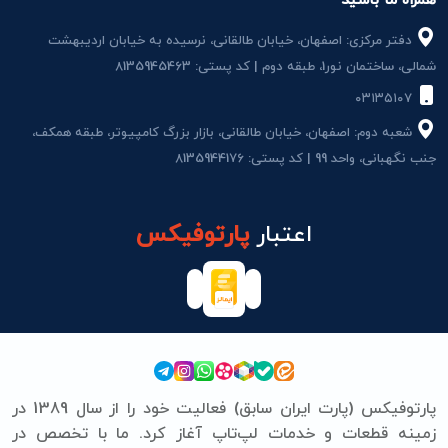
همراه ما باشید
دفتر مرکزی: اصفهان، خیابان طالقانی، نرسیده به خیابان اردیبهشت
شمالی، ساختمان نور1، طبقه دوم | کد پستی: 8135945463
۰۳۱۳۵۱۰۷
شعبه دوم: اصفهان، خیابان طالقانی، بازار بزرگ کامپیوتر، طبقه همکف،
جنب نگهبانی، واحد 99 | کد پستی: 8135944176
اعتبار
پارتوفیکس
پارتوفیکس (پارت ایران سابق) فعالیت خود را از سال 1389 در
زمینه قطعات و خدمات لپ‌تاپ آغاز کرد. ما با تخصص در