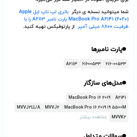
شما می­توانید نسخه ی دیگر
باتری لپ تاپ اپل Apple
MacBook Pro A2141 (2020) پارت نامبر A2113 را با
ظرفیت 8800 میلی آمپر
از پارتوفیکس تهیه کنید.
پارت نامبرها
A2113
61600533
616-00533
مدل‌های سازگار
MacBook Pro 16 2019
A2141
MVVJ2LL/A
MVVJ2
MacBook Pro 16 2019 i9 5500M
MVVK2
مشاهده بیشتر
سوالات متداول