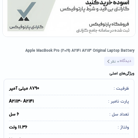
Apple MacBook Pro (2019) A2141 A2113 Original Laptop Battery
دیدگاه:
0
نظر
ویژگی‌های اصلی
ظرفیت :
8790 میلی آمپر
پارت نامبر :
A2113- A2141
تعداد سل :
6 سل
ولتاژ :
11.36 ولت