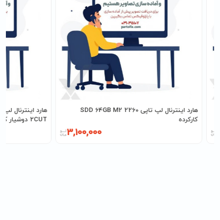
هارد اینترنال لپ تاپی SDD 64GB M2 2260
کارکرده
2CUT دوشیار کارکرده
3,100,000