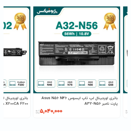
باتری اورجینال لپ تاپ ایسوس Asus N56 N46
پارت نامبر A32-N56
X200MA X200CA F200 پارت نامبر
5,040,000