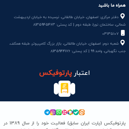
همراه ما باشید
دفتر مرکزی: اصفهان، خیابان طالقانی، نرسیده به خیابان اردیبهشت
شمالی، ساختمان نور1، طبقه دوم | کد پستی: 8135945463
۰۳۱۳۵۱۰۷
شعبه دوم: اصفهان، خیابان طالقانی، بازار بزرگ کامپیوتر، طبقه همکف،
جنب نگهبانی، واحد 99 | کد پستی: 8135944176
اعتبار
پارتوفیکس
پارتوفیکس (پارت ایران سابق) فعالیت خود را از سال 1389 در