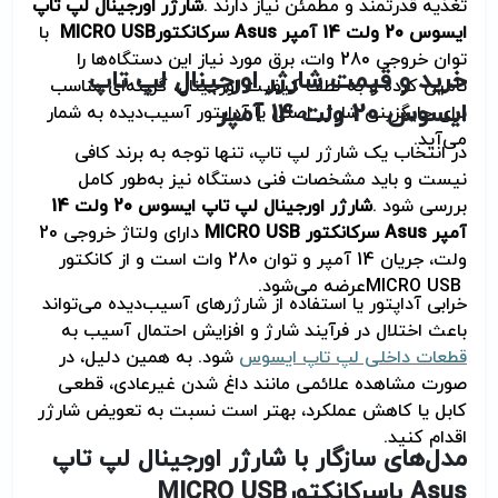
تغذیه قدرتمند و مطمئن نیاز دارند
.
شارژر اورجینال لپ تاپ
ایسوس 20 ولت 14 آمپر
Asus
سرکانکتور
MICRO USB
با
توان خروجی 280 وات، برق مورد نیاز این دستگاه‌ها را
خرید و قیمت شارژر اورجینال لپ تاپ
تامین کرده و به لطف کیفیت اورجینال، گزینه‌ای مناسب
ایسوس 20 ولت 14 آمپر
برای جایگزینی شارژر اصلی یا آداپتور آسیب‌دیده به شمار
می‌آید
.
در انتخاب یک شارژر لپ تاپ، تنها توجه به برند کافی
نیست و باید مشخصات فنی دستگاه نیز به‌طور کامل
بررسی شود
.
شارژر اورجینال لپ تاپ ایسوس 20 ولت 14
آمپر
Asus
سرکانکتور
MICRO USB
دارای ولتاژ خروجی 20
ولت، جریان 14 آمپر و توان 280 وات است و از کانکتور
MICRO USB
عرضه می‌شود
.
خرابی آداپتور یا استفاده از شارژرهای آسیب‌دیده می‌تواند
باعث اختلال در فرآیند شارژ و افزایش احتمال آسیب به
قطعات داخلی لپ تاپ ایسوس
شود. به همین دلیل، در
صورت مشاهده علائمی مانند داغ شدن غیرعادی، قطعی
کابل یا کاهش عملکرد، بهتر است نسبت به تعویض شارژر
اقدام کنید
.
مدل‌های سازگار با شارژر اورجینال لپ تاپ
Asus
با
سرکانکتور
MICRO USB