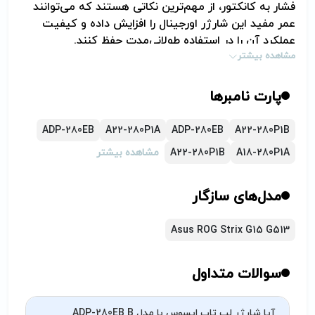
فشار به کانکتور، از مهم‌ترین نکاتی هستند که می‌توانند
عمر مفید این شارژر اورجینال را افزایش داده و کیفیت
عملکرد آن را در استفاده طولانی‌مدت حفظ کنند
.
مشاهده بیشتر
پارت نامبرها
ADP-280EB
A22-280P1A
ADP-280EB
A22-280P1B
A18-280P1A
A22-280P1B
مشاهده بیشتر
مدل‌های سازگار
Asus ROG Strix G15 G513
سوالات متداول
آیا شارژر لپ تاپ ایسوس با مدل ADP-280EB B