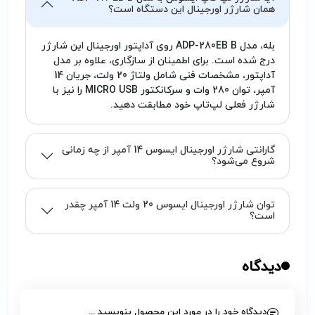
همان شارژر اورجینال این دستگاه است؟
بله، مدل ADP-280EB B روی آداپتور اورجینال این شارژر
درج شده است. برای اطمینان از سازگاری، علاوه بر مدل
آداپتور، مشخصات فنی شامل ولتاژ 20 ولت، جریان 14
آمپر، توان 280 وات و سرکانکتور MICRO USB را نیز با
شارژر فعلی لپ‌تاپ خود مطابقت دهید.
گارانتی شارژر اورجینال ایسوس 14 آمپر از چه زمانی
شروع می‌شود؟
توان شارژر اورجینال ایسوس 20 ولت 14 آمپر چقدر
است؟
دیدگاه
دیدگاه خود را در مورد این محصول بنویسید ...