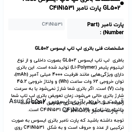
GL502 پارت نامبر C41N1531
پارت نامبر (Part
C41N1531
Number) :
مشخصات فنی باتری لپ تاپ ایسوس
GL502
باطری لپ تاپ ایسوس
GL502
بصورت داخلی و از نوع
لیتیوم پلیمر (
Li-Polymer
) تولید شده است. این باتری
دارای ویژگی‌هایی مانند ظرفیت 4000 میلی آمپر (
mAh
)،
توان خروجی 62 وات ساعت (
Wh
) و ولتاژ خروجی 45.2
ولت (
V
) است. اگر باتری شما شارژ نمی‌شود یا به سرعت
شارژ باتری خالی می‌شود، زمان تعویض باتری لپ تاپ شما
قیمت و خرید باتری ایسوس
Asus GL502
رسیده است. هنگام خرید باتری ایسوس
GL502
دقت
با پارت نامبر
C41N1531
داشته باشید که پارت نامبر آن
C41N1531
است.
توجه داشته باشید که پارت نامبر باتری ایسوس به صورت
ترکیبی از عدد و حروف است و به شکل
C41N1531
روی