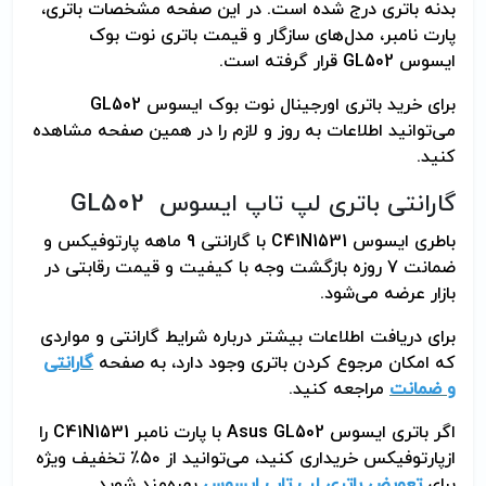
بدنه باتری درج شده است. در این صفحه مشخصات باتری،
پارت نامبر، مدل‌های سازگار و قیمت باتری نوت بوک
ایسوس
GL502
قرار گرفته است.
برای خرید باتری اورجینال نوت بوک ایسوس
GL502
می‌توانید اطلاعات به روز و لازم را در همین صفحه مشاهده
کنید.
گارانتی باتری لپ تاپ ایسوس
GL502
باطری ایسوس
C41N1531
با گارانتی 9 ماهه پارتوفیکس و
ضمانت 7 روزه بازگشت وجه با کیفیت و قیمت رقابتی در
بازار عرضه می‌شود.
برای دریافت اطلاعات بیشتر درباره شرایط گارانتی و مواردی
که امکان مرجوع کردن باتری وجود دارد، به صفحه
گارانتی
و ضمانت
مراجعه کنید
.
اگر باتری ایسوس
Asus GL502
با پارت نامبر
C41N1531
را
ازپارتوفیکس خریداری کنید، می‌توانید از ۵۰٪ تخفیف ویژه
برای
تعویض باتری لپ تاپ ایسوس
بهره‌مند شوید
.