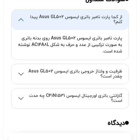
آماده خدمت‌رسانی به شما کاربران گرامی می‌باشد.)
از کجا پارت نامبر باتری ایسوس Asus GL502 پیدا
کنم؟
پارت نامبر باتری ایسوس Asus GL502 روی بدنه باتری
به صورت ترکیبی از عدد و حرف به شکل AC14A8L نوشته
شده است.
ظرفیت و ولتاژ خروجی باتری ایسوس Asus GL502
چقدر است؟
گارانتی باتری اورجینال ایسوس C41N1531 چه مدت
است؟
دیدگاه