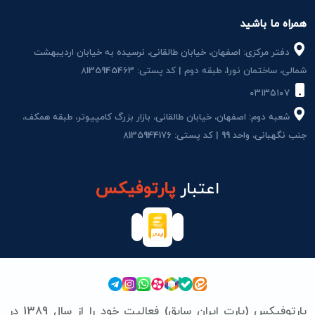
همراه ما باشید
دفتر مرکزی: اصفهان، خیابان طالقانی، نرسیده به خیابان اردیبهشت
شمالی، ساختمان نور1، طبقه دوم | کد پستی: 8135945463
۰۳۱۳۵۱۰۷
شعبه دوم: اصفهان، خیابان طالقانی، بازار بزرگ کامپیوتر، طبقه همکف،
جنب نگهبانی، واحد 99 | کد پستی: 8135944176
اعتبار
پارتوفیکس
پارتوفیکس (پارت ایران سابق) فعالیت خود را از سال 1389 در