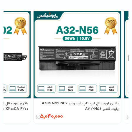
باتری اورجینال لپ تاپ ایسوس Asus N56 N46
پارت نامبر A32-N56
X200MA X200CA F200 پارت نامبر
5,040,000