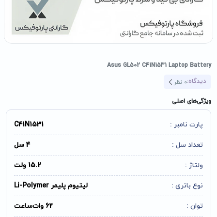
Asus GL502 C41N1531 Laptop Battery
دیدگاه:
0
نظر
ویژگی‌های اصلی
پارت نامبر :
C41N1531
تعداد سل :
4 سل
ولتاژ :
15.2 ولت
نوع باتری :
لیتیوم پلیمر Li-Polymer
توان :
62 وات‌ساعت