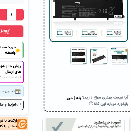
اف
خرید مست
واسطه
روش ها و هزی
های ارسال
توضیحات بیش
تحویل حض
|
آیا قیمت بهتری سراغ دارید؟
بله
خیر
بازخورد درباره این کالا
شرایط و مق
ارتباط با ف
تماس با کا