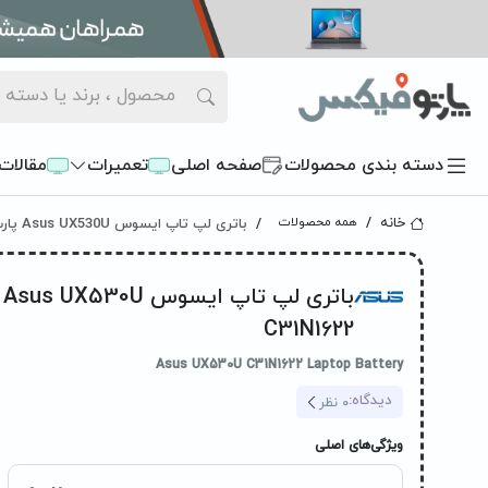
دسته بندی محصولات
صفحه اصلی
تعمیرات
مقالات
باتری لپ تاپ ایسوس Asus UX530U پارت نامبر C31N1622
خانه
همه محصولات
با
C31N1622
Asus UX530U C31N1622 Laptop Battery
دیدگاه:
0
نظر
ویژگی‌های اصلی