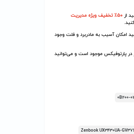
د از
۵۰٪ تخفیف ویژه مدیریت
نید.
د امکان آسیب به مادربرد و فلت وجود
در پارتوفیکس موجود است و می‌توانید
0B200-0
Zenbook UX3430UA-GV37