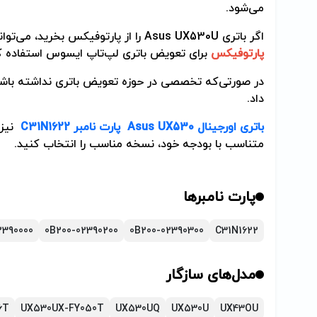
می‌شود.
اگر باتری
Asus UX530U
را از پارتوفیکس بخرید، می‌توانی
پارتوفیکس
برای تعویض باتری لپ‌تاپ ایسوس استفاده ک
در صورتی‌که تخصصی در حوزه تعویض باتری نداشته باشی
داد.
باتری اورجینال
Asus UX530
پارت نامبر
C31N1622
نیز 
متناسب با بودجه خود، نسخه مناسب را انتخاب کنید.
پارت نامبرها
2390000
0B200-02390200
0B200-02390300
C31N1622
مدل‌های سازگار
6T
UX530UX-FY050T
UX530UQ
UX530U
UX43OU