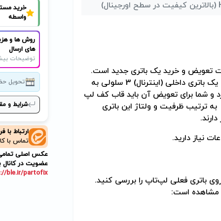
نال)
خرید مست
واسطه
C31N
روش ها و هزی
های ارسال
توضیحات بیش
قت تعویض و خرید یک باتری جدید است.
یک باتری داخلی (اینترنال) 3 سلولی به
تحویل حض
د و شما برای تعویض آن باید قاب کف لپ
شرایط و مق
 به ترتیب ظرفیت و ولتاژ این باتری
دارند.
ارتباط با ف
ات نیاز دارید.
تماس با کا
عکس اصلی تمامی م
عضویت در کانال ب
://ble.ir/partofix
روی باتری فعلی لپ‌تاپ را بررسی کنید.
ل مشاهده است: