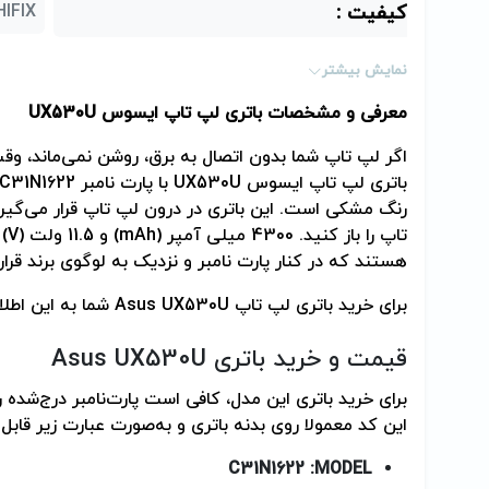
کیفیت :
HIFIX (بالاترین کیفیت در سطح اورجی
پارت نامبر (Part Number) :
1622
نمایش بیشتر
معرفی و مشخصات باتری لپ تاپ ایسوس
UX530U
اگر لپ تاپ شما بدون اتصال به برق، روشن نمی‌ماند، و
باتری لپ تاپ ایسوس
UX530U
با پارت نامبر
C31N1622
رنگ مشکی است. این باتری در درون لپ تاپ قرار می‌گیر
تاپ را باز کنید. 4300 میلی آمپر (
mAh
) و 11.5 ولت (
V
)
هستند که در کنار پارت نامبر و نزدیک به لوگوی برند قرار 
برای خرید باتری لپ تاپ
Asus UX530U
شما به این اطلاع
قیمت و خرید باتری
Asus UX530U
برای خرید باتری این مدل، کافی است پارت‌نامبر درج‌شده 
این کد معمولا روی بدنه باتری و به‌صورت عبارت زیر قاب
C31N1622
MODEL: