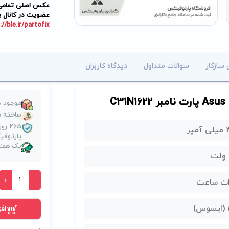
عکس اصلی تمامی م
عضویت در کانال ب
://ble.ir/partofix
 سازگار
سوالات متداول
دیدگاه کاربران
موجود د
ساخته ش
265 
پر
پارتوف
یک هفته
اف