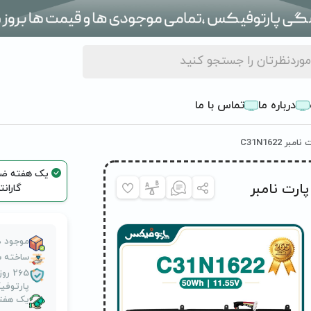
درباره ما
تماس با ما
تری لپ تاپ ایسوس Asus UX530U پارت نامبر
گاران
موجود د
ساخته ش
265 
پارتوف
یک هفته