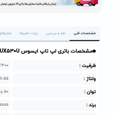
مشخصات فنی
نقد و بررسی
پارت نامبرها
مدل‌های
مشخصات باتری لپ تاپ ایسوس Asus UX530U پارت نامبر C31N1622
ظرفیت :
4300 میلی آم
ولتاژ :
11.55 ولت
توان :
50 وات ساعت
برند :
asus (ایسوس)