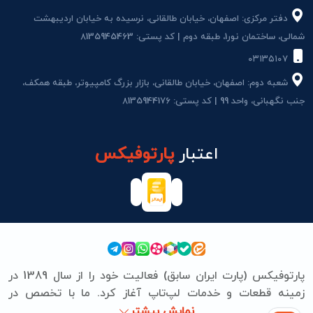
دفتر مرکزی: اصفهان، خیابان طالقانی، نرسیده به خیابان اردیبهشت
شمالی، ساختمان نور1، طبقه دوم | کد پستی: 8135945463
۰۳۱۳۵۱۰۷
شعبه دوم: اصفهان، خیابان طالقانی، بازار بزرگ کامپیوتر، طبقه همکف،
جنب نگهبانی، واحد 99 | کد پستی: 8135944176
اعتبار
پارتوفیکس
پارتوفیکس (پارت ایران سابق) فعالیت خود را از سال 1389 در
زمینه قطعات و خدمات لپ‌تاپ آغاز کرد. ما با تخصص در
برندهای ASUS، Lenovo، HP، Acer، Dell، Apple، MSI و
نمایش بیشتر