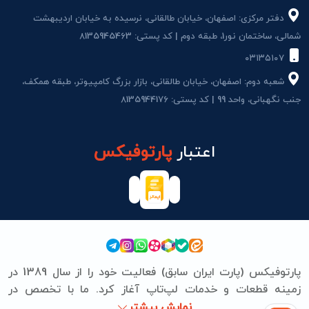
دفتر مرکزی: اصفهان، خیابان طالقانی، نرسیده به خیابان اردیبهشت
شمالی، ساختمان نور1، طبقه دوم | کد پستی: 8135945463
۰۳۱۳۵۱۰۷
شعبه دوم: اصفهان، خیابان طالقانی، بازار بزرگ کامپیوتر، طبقه همکف،
جنب نگهبانی، واحد 99 | کد پستی: 8135944176
اعتبار
پارتوفیکس
پارتوفیکس (پارت ایران سابق) فعالیت خود را از سال 1389 در
زمینه قطعات و خدمات لپ‌تاپ آغاز کرد. ما با تخصص در
برندهای ASUS، Lenovo، HP، Acer، Dell، Apple، MSI و
نمایش بیشتر