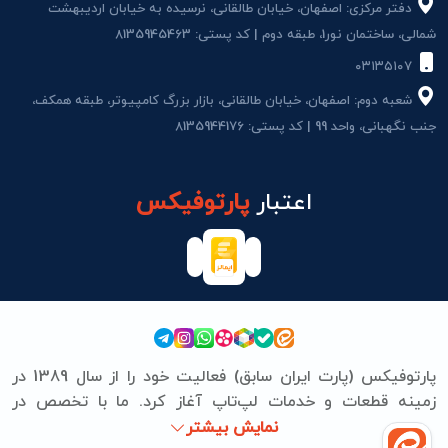
دفتر مرکزی: اصفهان، خیابان طالقانی، نرسیده به خیابان اردیبهشت
شمالی، ساختمان نور1، طبقه دوم | کد پستی: 8135945463
۰۳۱۳۵۱۰۷
شعبه دوم: اصفهان، خیابان طالقانی، بازار بزرگ کامپیوتر، طبقه همکف،
جنب نگهبانی، واحد 99 | کد پستی: 8135944176
اعتبار
پارتوفیکس
پارتوفیکس (پارت ایران سابق) فعالیت خود را از سال 1389 در
زمینه قطعات و خدمات لپ‌تاپ آغاز کرد. ما با تخصص در
برندهای ASUS، Lenovo، HP، Acer، Dell، Apple، MSI و
نمایش بیشتر