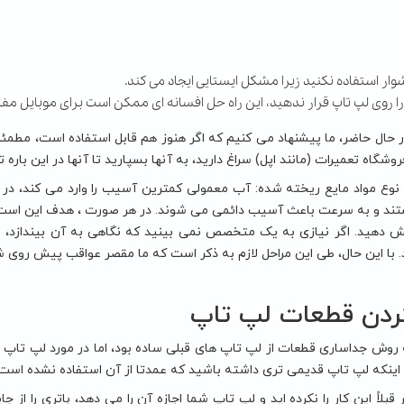
وار استفاده نکنید زیرا مشکل ایستایی ایجاد می کند.
را روی لپ تاپ قرار ندهید، این راه حل افسانه ای ممکن است برای موبایل مفی
له 3: در حال حاضر، ما پیشنهاد می کنیم که اگر هنوز هم قابل استفاده است، م
فروشگاه تعمیرات (مانند اپل) سراغ دارید، به آنها بسپارید تا آنها در این باره 
نوع مواد مایع ریخته شده: آب معمولی کمترین آسیب را وارد می کند، در 
ند و به سرعت باعث آسیب دائمی می شوند. در هر صورت ، هدف این است ک
هش دهید. اگر نیازی به یک متخصص نمی بینید که نگاهی به آن بیندازد، مر
با این حال، طی این مراحل لازم به ذکر است که ما مقصر عواقب پیش روی ش
ردن قطعات لپ تاپ
 روش جداساری قطعات از لپ تاپ های قبلی ساده بود، اما در مورد لپ تاپ 
 اینکه لپ تاپ قدیمی تری داشته باشید که عمدتا از آن استفاده نشده است.
ه 1: اگر قبلاً این کار را نکرده اید و لپ تاپ شما اجازه آن را می دهد، باتری ر