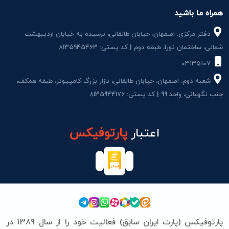
همراه ما باشید
دفتر مرکزی: اصفهان، خیابان طالقانی، نرسیده به خیابان اردیبهشت
شمالی، ساختمان نور1، طبقه دوم | کد پستی: 8135945463
۰۳۱۳۵۱۰۷
شعبه دوم: اصفهان، خیابان طالقانی، بازار بزرگ کامپیوتر، طبقه همکف،
جنب نگهبانی، واحد 99 | کد پستی: 8135944176
اعتبار
پارتوفیکس
پارتوفیکس (پارت ایران سابق) فعالیت خود را از سال 1389 در