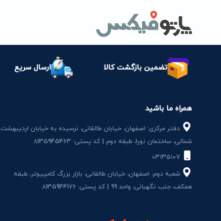
تضمین بازگشت کالا
ارسال سریع
همراه ما باشید
دفتر مرکزی: اصفهان، خیابان طالقانی، نرسیده به خیابان اردیبهشت
شمالی، ساختمان نور1، طبقه دوم | کد پستی: 8135945463
۰۳۱۳۵۱۰۷
شعبه دوم: اصفهان، خیابان طالقانی، بازار بزرگ کامپیوتر، طبقه
همکف، جنب نگهبانی، واحد 99 | کد پستی: 8135944176