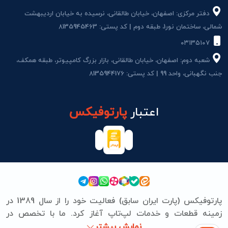
دفتر مرکزی: اصفهان، خیابان طالقانی، نرسیده به خیابان اردیبهشت
شمالی، ساختمان نور1، طبقه دوم | کد پستی: 8135945463
۰۳۱۳۵۱۰۷
شعبه دوم: اصفهان، خیابان طالقانی، بازار بزرگ کامپیوتر، طبقه همکف،
جنب نگهبانی، واحد 99 | کد پستی: 8135944176
اعتبار
پارتوفیکس
پارتوفیکس (پارت ایران سابق) فعالیت خود را از سال 1389 در
زمینه قطعات و خدمات لپ‌تاپ آغاز کرد. ما با تخصص در
برندهای ASUS، Lenovo، HP، Acer، Dell، Apple، MSI و
نمایش بیشتر